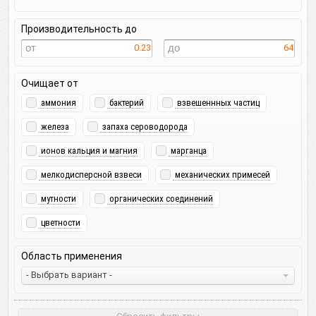
Производительность до
0.23
64
Очищает от
аммония
бактерий
взвешеннных частиц
железа
запаха сероводорода
ионов кальция и магния
марганца
мелкодисперсной взвеси
механических примесей
мутности
органических соединений
цветности
Область применения
- Выбрать вариант -