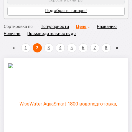
Сбросить фильтры
Подобрать товары!
Сортировка по:
Популярности
Цене
Названию
Новизне
Производительность до
1
2
3
4
5
6
7
8