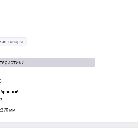
жие товары
ктеристики
С
бранный
ар
x270 мм