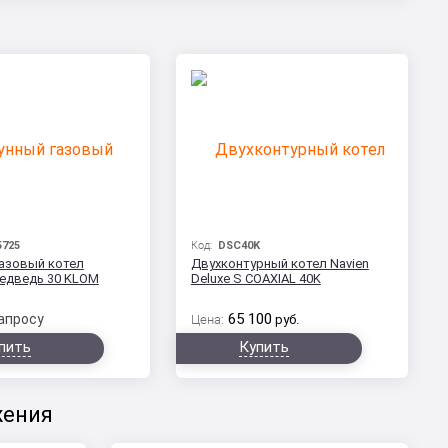
5725
Код:
DSC40K
газовый котел
Двухконтурный котел Navien
Медведь 30 KLOM
Deluxe S COAXIAL 40K
65 100
апросу
Цена:
руб.
пить
Купить
жения