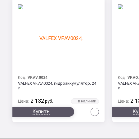
Код:
VF.AV.0024
Код:
VF.AO
VALFEX VF.AV.0024, гидроаккумулятор, 24
VALFEX VF.
л
л
2 132
2 1
Цена:
руб.
Цена:
Сравнить
Купить
Ку