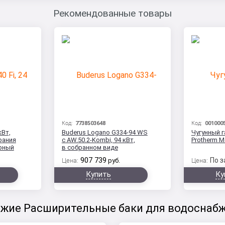
Рекомендованные товары
Код:
7738503648
Код:
001000
кВт,
Buderus Logano G334-94 WS
Чугунный 
рания
с AW.50.2-Kombi, 94 кВт,
Protherm 
рный
в собранном виде
907 739
По з
Цена:
руб.
Цена:
Купить
Ку
жие Расширительные баки для водоснаб