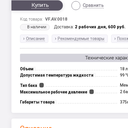
Купить
Сравнить
Код товара:
VF.AV.0018
Доставка:
2 рабочих дня,
600
руб.
В наличии
Описание
Рекомендуемые товары
Похо
Технические хара
Объем
18 л
Допустимая температура жидкости
99 °
Мем
Тип бака
2 б
Максимальное рабочее давление
Габариты товара
375