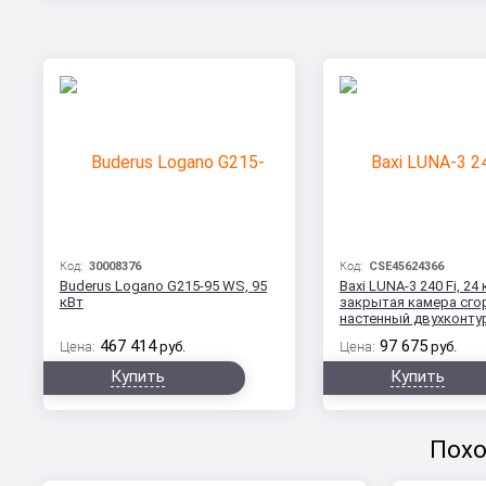
Код:
30008376
Код:
CSE45624366
Buderus Logano G215-95 WS, 95
Baxi LUNA-3 240 Fi, 24 
кВт
закрытая камера сго
настенный двухконту
467 414
97 675
Цена:
руб.
Цена:
руб.
Купить
Купить
Похо