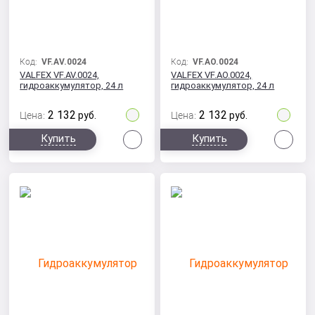
Код:
VF.AV.0024
Код:
VF.AO.0024
VALFEX VF.AV.0024,
VALFEX VF.AO.0024,
гидроаккумулятор, 24 л
гидроаккумулятор, 24 л
2 132
2 132
Цена:
руб.
Цена:
руб.
Сравнить
Сра
Купить
Купить