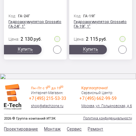
Код:
ГА-24Г
Код:
ГА-19Г
Гидроаккумулятор Grosseto
Гидроаккумулятор Grosseto
ГА-24Г, 1"
ГА-19Г, 1"
2 130
2 115
Цена:
руб.
Цена:
руб.
Сравнить
Сра
Купить
Купить
00
00
Круглосуточно!
Пн–Пт с 9
до 19
Интернет-Магазин:
Сервисный Центр:
+7 (495) 215-53-33
+7 (495) 662-99-59
shop@etechzone.ru
Москва, ул. Гольяновская, д.6
Политика конфиденциальности
2026 © Группа компаний ИТЭК
Проектирование
Монтаж
Сервис
Ремонт