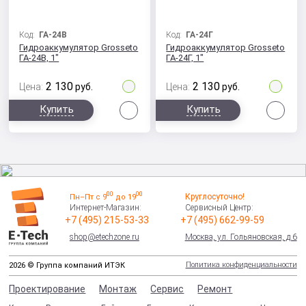
Код:
ГА-24В
Код:
ГА-24Г
Гидроаккумулятор Grosseto
Гидроаккумулятор Grosseto
ГА-24В, 1"
ГА-24Г, 1"
2 130
2 130
Цена:
руб.
Цена:
руб.
Сравнить
Сра
Купить
Купить
00
00
Круглосуточно!
Пн–Пт с 9
до 19
Интернет-Магазин:
Сервисный Центр:
+7 (495) 215-53-33
+7 (495) 662-99-59
shop@etechzone.ru
Москва, ул. Гольяновская, д.6
Политика конфиденциальности
2026 © Группа компаний ИТЭК
Проектирование
Монтаж
Сервис
Ремонт