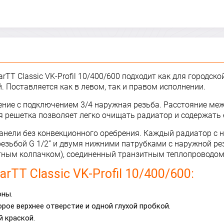
TT Classic VK-Profil 10/400/600 подходит как для городско
 Поставляется как в левом, так и правом исполнении.
инение с подключением 3/4 наружная резьба. Расстояние 
 решетка позволяет легко очищать радиатор и содержать е
ой панели без конвекционного оребрения. Каждый радиатор
зьбой G 1/2” и двумя нижними патрубками с наружной резь
итным колпачком), соединенный транзитным теплопроводо
TT Classic VK-Profil 10/400/600:
оны.
ое верхнее отверстие и одной глухой пробкой.
 краской.