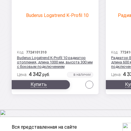
Код:
7724101310
Код:
77241
Buderus Logatrend K-Profil 10 радиатор
Радиатор Bu
отопления, длина 1000 мм, высота 300 мм
длина 600 
с боковым подключением
подключе
4 342
4 3
Цена:
руб.
Цена:
Сравнить
Купить
Ку
Вся представленная на сайте