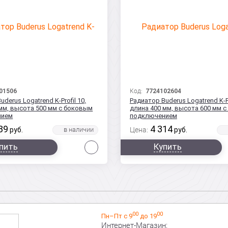
01506
Код:
7724102604
derus Logatrend K-Profil 10,
Радиатор Buderus Logatrend K-Pr
мм, высота 500 мм с боковым
длина 400 мм, высота 600 мм 
нием
подключением
39
4 314
руб.
Цена:
руб.
Сравнить
пить
Купить
00
00
Пн–Пт с 9
до 19
Интернет-Магазин: