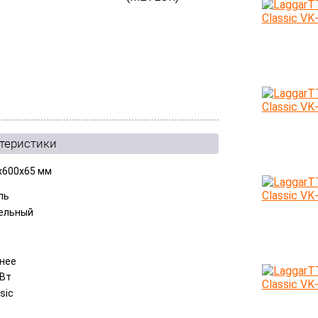
ктеристики
x600x65 мм
ль
ельный
нее
 Вт
sic