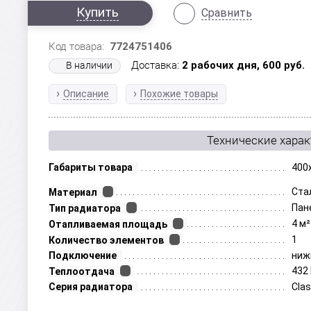
Купить
Сравнить
Код товара:
7724751406
Доставка:
2 рабочих дня,
600
руб.
В наличии
Описание
Похожие товары
Технические хара
Габариты товара
400
Ста
Материал
Пан
Тип радиатора
4 м²
Отапливаемая площадь
1
Количество элементов
Подключение
ниж
432
Теплоотдача
Серия радиатора
Clas