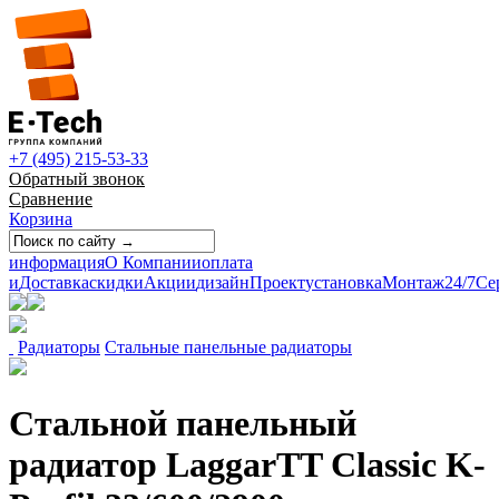
+7 (495) 215-53-33
Обратный звонок
Сравнение
Корзина
информация
О Компании
оплата
и
Доставка
скидки
Акции
дизайн
Проект
установка
Монтаж
24/7
Се
Радиаторы
Стальные панельные радиаторы
Стальной панельный
радиатор LaggarTT Classic K-