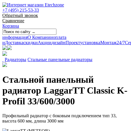
+7 (495) 215-53-33
Обратный звонок
Сравнение
Корзина
информация
О Компании
оплата
и
Доставка
скидки
Акции
дизайн
Проект
установка
Монтаж
24/7
Се
Радиаторы
Стальные панельные радиаторы
Стальной панельный
радиатор LaggarTT Classic K-
Profil 33/600/3000
Профильный радиатор с боковым подключением тип 33,
высота 600 мм, длина 3000 мм