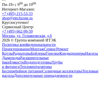
00
00
Пн–Пт с 9
до 19
Интернет-Магазин:
+7 (495) 215-53-33
shop@etechzone.ru
Круглосуточно!
Сервисный Центр:
+7 (495) 662-99-59
Москва, ул. Гольяновская, д.6
2026 © Группа компаний ИТЭК
Политика конфиденциальности
Проектирование
Монтаж
Сервис
Ремонт
Котлы
Радиаторы
Бойлеры
Горелки
Кондиционеры
Насосы
Дымоходы
Расширительные
баки
Емкости
Водоподготовка
Трубы
и фитинги
Тепловентиляторы
Бесперебойное питание
Солнечные коллекторы
Тепловые
насосы
Дополнительные принадлежности