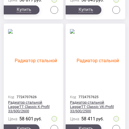
Цена:
руб.
Цена:
руб.
Сравнить
Сра
Купить
Купить
Код:
7724707626
Код:
7724757625
Радиатор стальной
Радиатор стальной
LaggarTT Classic K-Profil
LaggarTT Classic VK-Profil
33/600/2600
33/600/2500
58 601
58 411
Цена:
руб.
Цена:
руб.
Сравнить
Сра
Купить
Купить