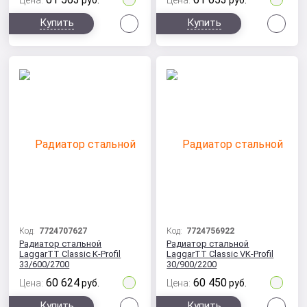
Цена:
руб.
Цена:
руб.
Сравнить
Сра
Купить
Купить
Код:
7724707627
Код:
7724756922
Радиатор стальной
Радиатор стальной
LaggarTT Classic K-Profil
LaggarTT Classic VK-Profil
33/600/2700
30/900/2200
60 624
60 450
Цена:
руб.
Цена:
руб.
Сравнить
Сра
Купить
Купить