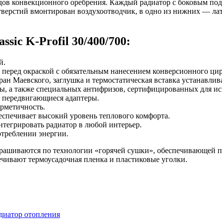
з рядов конвекционного оребрения. Каждый радиатор с боковым
отверстий вмонтирован воздухоотводчик, в одно из нижних — ла
ic K-Profil 30/400/700:
й.
 перед окраской с обязательным нанесением конверсионного ци
ран Маевского, заглушка и термостатическая вставка устанавлива
ды, а также специальных антифризов, сертифицированных для ис
а передвигающиеся адаптеры.
ерметичность.
еспечивает высокий уровень теплового комфорта.
тегрировать радиатор в любой интерьер.
треблении энергии.
окрашиваются по технологии «горячей сушки», обеспечивающей
чивают термоусадочная пленка и пластиковые уголки.