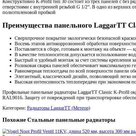
Конструктивно K-Profil тип 30 состоит из трех панелей с бе
отверстиями с внутренней резьбой G 1/2”. В одно из верхних 
полиэтиленовой пробкой
Преимущества панельного LaggarTT Class
Сверхпрочное покрытие экологически безопасной краско
Восемь этапов антикоррозионной обработки поверхности
Поставляется в сборе, готовым к монтажу на объекте — к
В качестве теплоносителя допускается использование во
Быстрый и удобный монтаж за счет системы крепления з
Роликовая сварка панелей обеспечивает максимальную г
Равномерная теплоотдача по всей поверхности панели об
Элегантный, классический дизайн, позволяющий легко ин
Высокая интенсивность теплопередачи при экономном по
Профильные панельные радиаторы LaggarTT Classic K-Profil 
RAL9016. Защиту от повреждений при транспортировке обеспе
Категории:
Радиаторы LaggarTT (Метеор)
Похожие Стальные панельные радиаторы