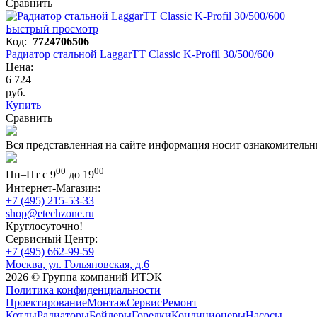
Сравнить
Быстрый просмотр
Код:
7724706506
Радиатор стальной LaggarTT Classic K-Profil 30/500/600
Цена:
6 724
руб.
Купить
Сравнить
Вся представленная на сайте информация носит ознакомительн
00
00
Пн–Пт с 9
до 19
Интернет-Магазин:
+7 (495) 215-53-33
shop@etechzone.ru
Круглосуточно!
Сервисный Центр:
+7 (495) 662-99-59
Москва, ул. Гольяновская, д.6
2026 © Группа компаний ИТЭК
Политика конфиденциальности
Проектирование
Монтаж
Сервис
Ремонт
Котлы
Радиаторы
Бойлеры
Горелки
Кондиционеры
Насосы