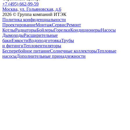
+7 (495) 662-99-59
Москва, ул. Гольяновская, д.6
2026 © Группа компаний ИТЭК
Политика конфиденциальности
Проектирование
Монтаж
Сервис
Ремонт
Котлы
Радиаторы
Бойлеры
Горелки
Кондиционеры
Насосы
Дымоходы
Расширительные
баки
Емкости
Водоподготовка
Трубы
и фитинги
Тепловентиляторы
Бесперебойное питание
Солнечные коллекторы
Тепловые
насосы
Дополнительные принадлежности