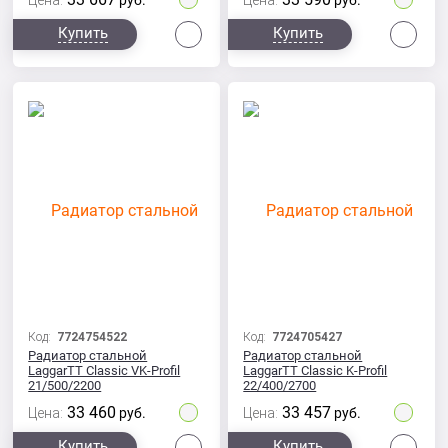
Цена:
руб.
Цена:
руб.
Сравнить
Сра
Купить
Купить
Код:
7724754522
Код:
7724705427
Радиатор стальной
Радиатор стальной
LaggarTT Classic VK-Profil
LaggarTT Classic K-Profil
21/500/2200
22/400/2700
33 460
33 457
Цена:
руб.
Цена:
руб.
Сравнить
Сра
Купить
Купить