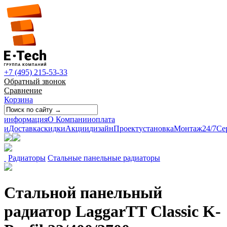
+7 (495) 215-53-33
Обратный звонок
Сравнение
Корзина
информация
О Компании
оплата
и
Доставка
скидки
Акции
дизайн
Проект
установка
Монтаж
24/7
Се
Радиаторы
Стальные панельные радиаторы
Стальной панельный
радиатор LaggarTT Classic K-