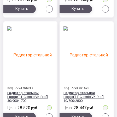
Цена:
руб.
Цена:
руб.
Сравнить
Сра
Купить
Купить
Код:
7724756917
Код:
7724751528
Радиатор стальной
Радиатор стальной
LaggarTT Classic VK-Profil
LaggarTT Classic VK-Profil
30/900/1700
10/500/2800
28 520
28 447
Цена:
руб.
Цена:
руб.
Сравнить
Сра
Купить
Купить