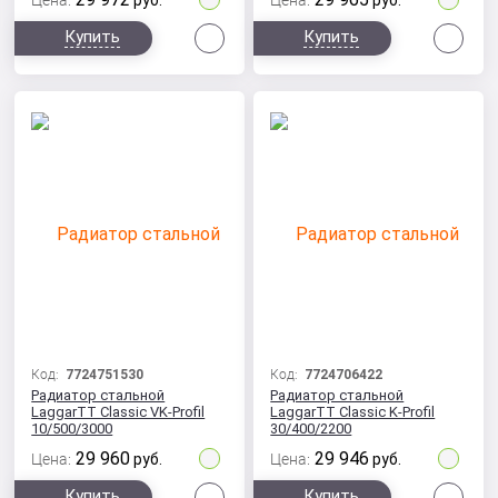
Цена:
руб.
Цена:
руб.
Сравнить
Сра
Купить
Купить
Код:
7724751530
Код:
7724706422
Радиатор стальной
Радиатор стальной
LaggarTT Classic VK-Profil
LaggarTT Classic K-Profil
10/500/3000
30/400/2200
29 960
29 946
Цена:
руб.
Цена:
руб.
Сравнить
Сра
Купить
Купить