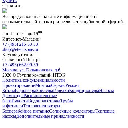
Купить
Сравнить
Вся представленная на сайте информация носит
ознакомительный характер и не является публичной офертой.
00
00
Пн–Пт с 9
до 19
Интернет-Магазин:
+7 (495) 215-53-33
shop@etechzone.ru
Круглосуточно!
Сервисный Центр:
+7 (495) 662-99-59
Москва, ул. Гольяновская, д.6
2026 © Группа компаний ИТЭК
Политика конфиденциальности
Проектирование
Монтаж
Сервис
Ремонт
Котлы
Радиаторы
Бойлеры
Горелки
Кондиционеры
Насосы
Дымоходы
Расширительные
баки
Емкости
Водоподготовка
Трубы
и фитинги
Тепловентиляторы
Бесперебойное питание
Солнечные коллекторы
Тепловые
насосы
Дополнительные принадлежности