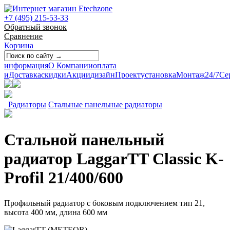
+7 (495) 215-53-33
Обратный звонок
Сравнение
Корзина
информация
О Компании
оплата
и
Доставка
скидки
Акции
дизайн
Проект
установка
Монтаж
24/7
Се
Радиаторы
Стальные панельные радиаторы
Стальной панельный
радиатор LaggarTT Classic K-
Profil 21/400/600
Профильный радиатор с боковым подключением тип 21,
высота 400 мм, длина 600 мм