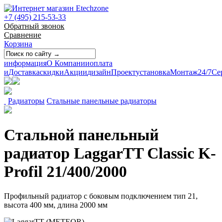
+7 (495) 215-53-33
Обратный звонок
Сравнение
Корзина
информация
О Компании
оплата
и
Доставка
скидки
Акции
дизайн
Проект
установка
Монтаж
24/7
Се
Радиаторы
Стальные панельные радиаторы
Стальной панельный
радиатор LaggarTT Classic K-
Profil 21/400/2000
Профильный радиатор с боковым подключением тип 21,
высота 400 мм, длина 2000 мм