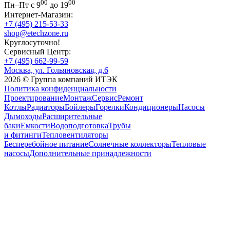
00
00
Пн–Пт с 9
до 19
Интернет-Магазин:
+7 (495) 215-53-33
shop@etechzone.ru
Круглосуточно!
Сервисный Центр:
+7 (495) 662-99-59
Москва, ул. Гольяновская, д.6
2026 © Группа компаний ИТЭК
Политика конфиденциальности
Проектирование
Монтаж
Сервис
Ремонт
Котлы
Радиаторы
Бойлеры
Горелки
Кондиционеры
Насосы
Дымоходы
Расширительные
баки
Емкости
Водоподготовка
Трубы
и фитинги
Тепловентиляторы
Бесперебойное питание
Солнечные коллекторы
Тепловые
насосы
Дополнительные принадлежности