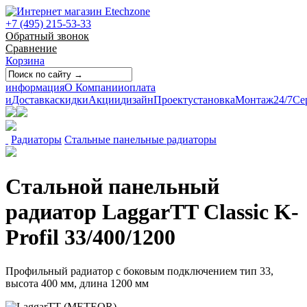
+7 (495) 215-53-33
Обратный звонок
Сравнение
Корзина
информация
О Компании
оплата
и
Доставка
скидки
Акции
дизайн
Проект
установка
Монтаж
24/7
Се
Радиаторы
Стальные панельные радиаторы
Стальной панельный
радиатор LaggarTT Classic K-
Profil 33/400/1200
Профильный радиатор с боковым подключением тип 33,
высота 400 мм, длина 1200 мм