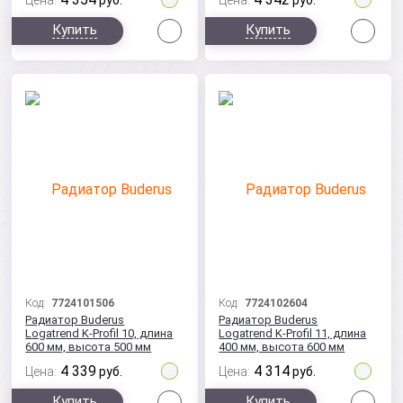
Цена:
руб.
Цена:
руб.
Сравнить
Сра
Купить
Купить
Код:
7724101506
Код:
7724102604
Радиатор Buderus
Радиатор Buderus
Logatrend K-Profil 10, длина
Logatrend K-Profil 11, длина
600 мм, высота 500 мм
400 мм, высота 600 мм
с боковым подключением
с боковым подключением
4 339
4 314
Цена:
руб.
Цена:
руб.
Сравнить
Сра
Купить
Купить