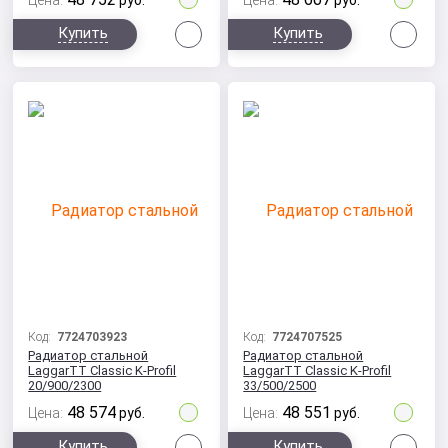
Цена:
руб.
Цена:
руб.
Сравнить
Сра
Купить
Купить
Код:
7724703923
Код:
7724707525
Радиатор стальной
Радиатор стальной
LaggarTT Classic K-Profil
LaggarTT Classic K-Profil
20/900/2300
33/500/2500
48 574
48 551
Цена:
руб.
Цена:
руб.
Сравнить
Сра
Купить
Купить