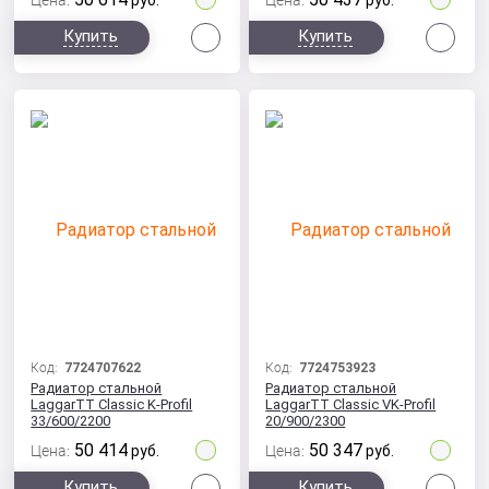
Цена:
руб.
Цена:
руб.
Сравнить
Сра
Купить
Купить
Код:
7724707622
Код:
7724753923
Радиатор стальной
Радиатор стальной
LaggarTT Classic K-Profil
LaggarTT Classic VK-Profil
33/600/2200
20/900/2300
50 414
50 347
Цена:
руб.
Цена:
руб.
Сравнить
Сра
Купить
Купить