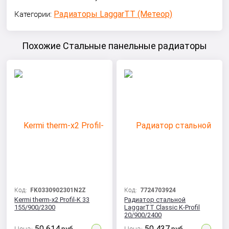
Радиаторы LaggarTT (Метеор)
Категории:
Похожие Стальные панельные радиаторы
Код:
FK0330902301N2Z
Код:
7724703924
Kermi therm-x2 Profil-K 33
Радиатор стальной
155/900/2300
LaggarTT Classic K-Profil
20/900/2400
50 614
50 437