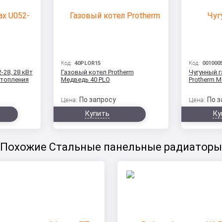
Код:
40PLOR15
Код:
001000
-28, 28 кВт
Газовый котел Protherm
Чугунный 
отопления
Медведь 40 РLO
Protherm 
По запросу
По з
Цена:
Цена:
Купить
Ку
Похожие Стальные панельные радиаторы