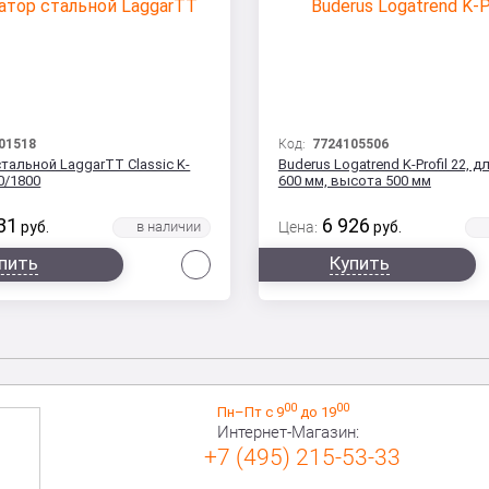
01518
Код:
7724105506
тальной LaggarTT Classic K-
Buderus Logatrend K-Profil 22, д
00/1800
600 мм, высота 500 мм
31
6 926
руб.
Цена:
руб.
Сравнить
пить
Купить
00
00
Пн–Пт с 9
до 19
Интернет-Магазин:
+7 (495) 215-53-33