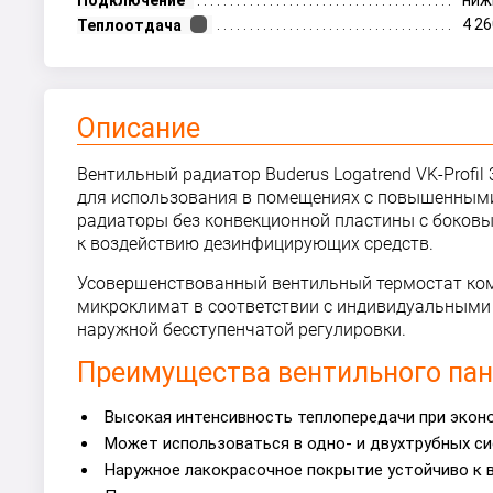
Подключение
ниж
4 26
Теплоотдача
Описание
Вентильный
радиатор Buderus Logatrend VK-Prof
для использования в помещениях с повышенными
радиаторы без конвекционной пластины с боковы
к воздействию дезинфицирующих средств.
Усовершенствованный вентильный термостат ком
микроклимат в соответствии с индивидуальными 
наружной бесступенчатой регулировки.
Преимущества вентильного
па
Высокая интенсивность теплопередачи при экон
Может использоваться в одно- и двухтрубных си
Наружное лакокрасочное покрытие устойчиво к 