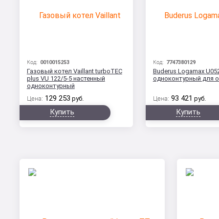
Код:
0010015253
Код:
7747380129
Газовый котел Vaillant turboTEC
Buderus Logamax U052
plus VU 122/5-5 настенный
одноконтурный для 
одноконтурный
129 253
93 421
Цена:
руб.
Цена:
руб.
Купить
Купить