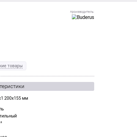
жие товары
ктеристики
x1 200x155 мм
ль
тильный
м²