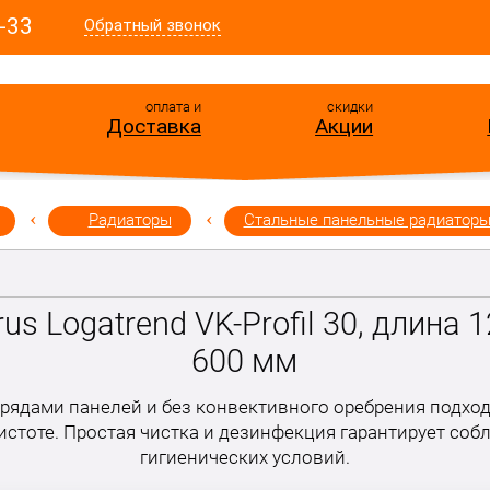
-33
Обратный звонок
оплата и
скидки
Доставка
Акции
Радиаторы
Стальные панельные радиатор
us Logatrend VK-Profil 30, длина 
600 мм
рядами панелей и без конвективного оребрения подхо
стоте. Простая чистка и дезинфекция гарантирует соб
гигиенических условий.