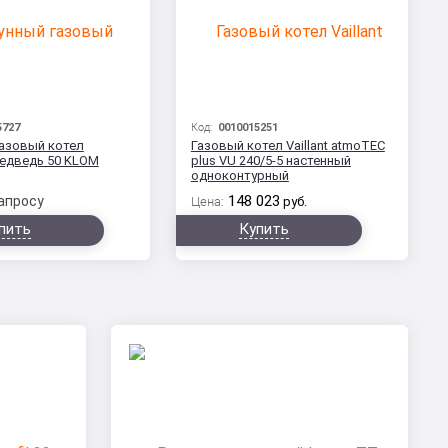
5727
Код:
0010015251
газовый котел
Газовый котел Vaillant atmoTEC
Медведь 50 KLOM
plus VU 240/5-5 настенный
одноконтурный
148 023
апросу
Цена:
руб.
пить
Купить