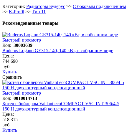
Категории:
Радиаторы Будерус
>>
С боковым подключением
>>
K-Profil
>>
Тип 11
Рекомендованные товары
Быстрый просмотр
Код:
30003639
Buderus Logano GE315-140, 140 кВт, в собранном виде
Цена:
744 690
руб.
Купить
Сравнить
Быстрый просмотр
Код:
0010014713
Котел с бойлером Vaillant ecoCOMPACT VSC INT 306/4-5
150 H двухконтурный конденсационный
Цена:
518 315
руб.
Купить