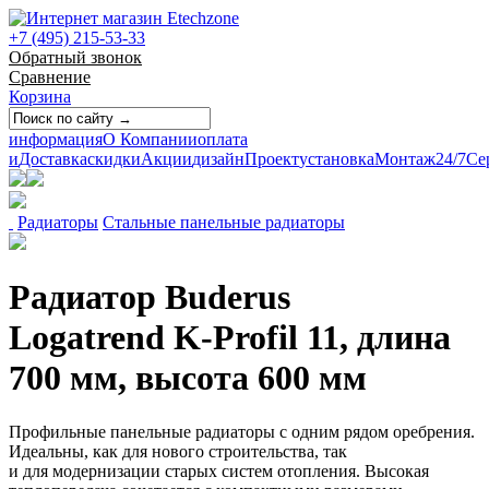
+7 (495) 215-53-33
Обратный звонок
Сравнение
Корзина
информация
О Компании
оплата
и
Доставка
скидки
Акции
дизайн
Проект
установка
Монтаж
24/7
Се
Радиаторы
Стальные панельные радиаторы
Радиатор Buderus
Logatrend K-Profil 11, длина
700 мм, высота 600 мм
Профильные панельные радиаторы с одним рядом оребрения.
Идеальны, как для нового строительства, так
и для модернизации старых систем отопления. Высокая