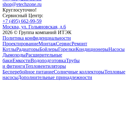
shop@etechzone.ru
Круглосуточно!
Сервисный Центр:
+7 (495) 662-99-59
Москва, ул. Гольяновская, д.6
2026 © Группа компаний ИТЭК
Политика конфиденциальности
Проектирование
Монтаж
Сервис
Ремонт
Котлы
Радиаторы
Бойлеры
Горелки
Кондиционеры
Насосы
Дымоходы
Расширительные
баки
Емкости
Водоподготовка
Трубы
и фитинги
Тепловентиляторы
Бесперебойное питание
Солнечные коллекторы
Тепловые
насосы
Дополнительные принадлежности