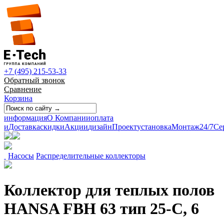
+7 (495) 215-53-33
Обратный звонок
Сравнение
Корзина
информация
О Компании
оплата
и
Доставка
скидки
Акции
дизайн
Проект
установка
Монтаж
24/7
Се
Насосы
Распределительные коллекторы
Коллектор для теплых полов
HANSA FBH 63 тип 25-С, 6