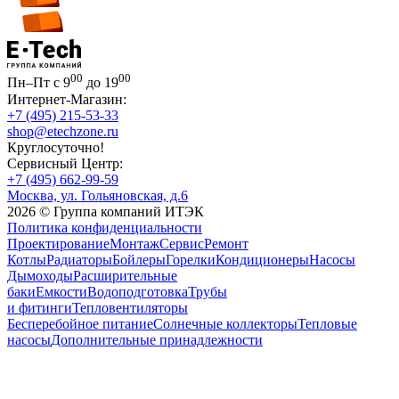
00
00
Пн–Пт с 9
до 19
Интернет-Магазин:
+7 (495) 215-53-33
shop@etechzone.ru
Круглосуточно!
Сервисный Центр:
+7 (495) 662-99-59
Москва, ул. Гольяновская, д.6
2026 © Группа компаний ИТЭК
Политика конфиденциальности
Проектирование
Монтаж
Сервис
Ремонт
Котлы
Радиаторы
Бойлеры
Горелки
Кондиционеры
Насосы
Дымоходы
Расширительные
баки
Емкости
Водоподготовка
Трубы
и фитинги
Тепловентиляторы
Бесперебойное питание
Солнечные коллекторы
Тепловые
насосы
Дополнительные принадлежности