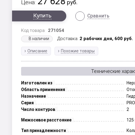
27 628
Цена:
руб.
Купить
Сравнить
Код товара:
271054
Доставка:
2 рабочих дня,
600
руб.
В наличии
Описание
Похожие товары
Технические харак
Изготовлен из
Нер
Область применения
Ото
Назначение
Гид
Серия
PR
Число контуров
2
Межосевое расстояние
125
Тип принадлежности
Кол