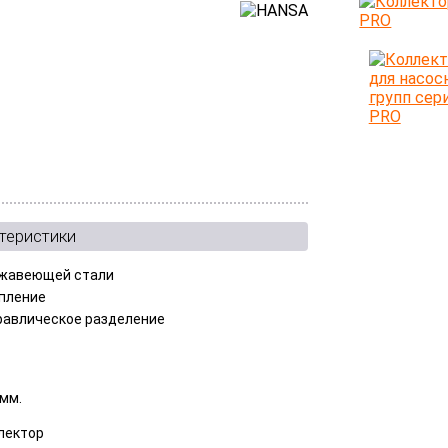
теристики
жавеющей стали
пление
равлическое разделение
O
 мм.
лектор