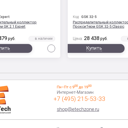
Expert
Код:
GSK 32-5
ительный коллектор
Распределительный коллекто
 GK 2.1 Expert
ПроксиТерм GSK 32-5 Classic
479
28 438
руб.
Цена:
руб.
Сравнить
пить
Купить
00
00
Пн–Пт с 9
до 19
Интернет-Магазин:
+7 (495) 215-53-33
shop@etechzone.ru