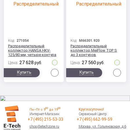
Код:
271054
Код:
M66301.920
Распределительный
Распределительный
коллектор HANSA HKV-
коллектор MeiFlow TOP S
125/80 мм, четыре контура
до 3 контуров
27 628
27 560
Цена:
руб.
Цена:
руб.
Сравнить
Сра
Купить
Купить
00
00
Круглосуточно!
Пн–Пт с 9
до 19
Интернет-Магазин:
Сервисный Центр:
+7 (495) 215-53-33
+7 (495) 662-99-59
shop@etechzone.ru
Москва, ул. Гольяновская, д.6