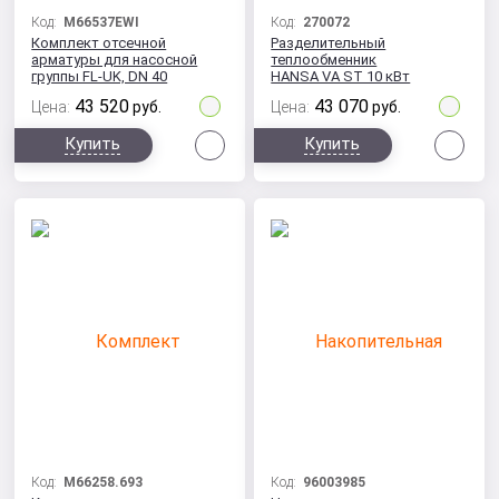
Код:
M66537EWI
Код:
270072
Комплект отсечной
Разделительный
арматуры для насосной
теплообменник
группы FL-UK, DN 40
HANSA VA ST 10 кВт
43 520
43 070
Цена:
руб.
Цена:
руб.
Сравнить
Сра
Купить
Купить
Код:
M66258.693
Код:
96003985