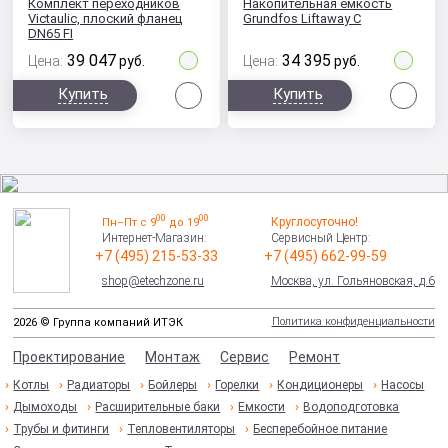
Комплект переходников
Накопительная емкость
Victaulic, плоский фланец
Grundfos Liftaway С
DN65 FI
39 047
34 395
Цена:
руб.
Цена:
руб.
Сравнить
Сра
Купить
Купить
00
00
Круглосуточно!
Пн–Пт с 9
до 19
Интернет-Магазин:
Сервисный Центр:
+7 (495) 215-53-33
+7 (495) 662-99-59
shop@etechzone.ru
Москва, ул. Гольяновская, д.6
Политика конфиденциальности
2026 © Группа компаний ИТЭК
Проектирование
Монтаж
Сервис
Ремонт
Котлы
Радиаторы
Бойлеры
Горелки
Кондиционеры
Насосы
Дымоходы
Расширительные баки
Емкости
Водоподготовка
Трубы и фитинги
Тепловентиляторы
Бесперебойное питание