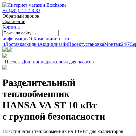
+7 (495) 215-53-33
Обратный звонок
Сравнение
Корзина
информация
О Компании
оплата
и
Доставка
скидки
Акции
дизайн
Проект
установка
Монтаж
24/7
Се
Насосы
Доп. принадлежности для насосов
Разделительный
теплообменник
HANSA VA ST 10 кВт
с группой безопасности
Пластинчатый теплообменник на 10 кВт для коллекторов