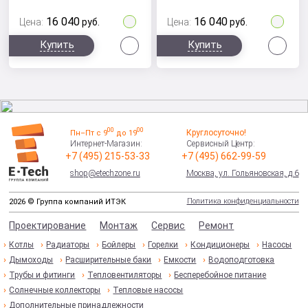
16 040
16 040
Цена:
руб.
Цена:
руб.
Сравнить
Сра
Купить
Купить
00
00
Круглосуточно!
Пн–Пт с 9
до 19
Интернет-Магазин:
Сервисный Центр:
+7 (495) 215-53-33
+7 (495) 662-99-59
shop@etechzone.ru
Москва, ул. Гольяновская, д.6
Политика конфиденциальности
2026 © Группа компаний ИТЭК
Проектирование
Монтаж
Сервис
Ремонт
Котлы
Радиаторы
Бойлеры
Горелки
Кондиционеры
Насосы
Дымоходы
Расширительные баки
Емкости
Водоподготовка
Трубы и фитинги
Тепловентиляторы
Бесперебойное питание
Солнечные коллекторы
Тепловые насосы
Дополнительные принадлежности