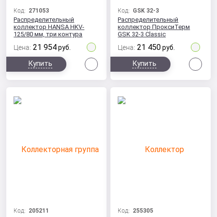
Код:
271053
Код:
GSK 32-3
Распределительный
Распределительный
коллектор HANSA HKV-
коллектор ПроксиТерм
125/80 мм, три контура
GSK 32-3 Classic
21 954
21 450
Цена:
руб.
Цена:
руб.
Сравнить
Сра
Купить
Купить
Код:
205211
Код:
255305