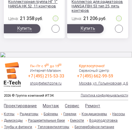
Коллекторная группа НГ 1"
Коллектор для радиаторов
HANSA HK 52, 11 контуров
HANSA FBH 53 тип 25, пять
контуров
21 358
21 206
Цена:
руб.
Цена:
руб.
Сравнить
Сра
Купить
Купить
00
00
Круглосуточно!
Пн–Пт с 9
до 19
Интернет-Магазин:
Сервисный Центр:
+7 (495) 215-53-33
+7 (495) 662-99-59
shop@etechzone.ru
Москва, ул. Гольяновская, д.6
Политика конфиденциальности
2026 © Группа компаний ИТЭК
Проектирование
Монтаж
Сервис
Ремонт
Котлы
Радиаторы
Бойлеры
Горелки
Кондиционеры
Насосы
Дымоходы
Расширительные баки
Емкости
Водоподготовка
Трубы и фитинги
Тепловентиляторы
Бесперебойное питание