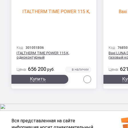
Код:
301051B06
Код:
76850
ITALTHERM TIME POWER 115 K,
Baxi LUNA 
одноконтурный
газовый к
656 200
621
Цена:
руб.
Цена:
Сравнить
Купить
Ку
Вся представленная на сайте
информация носит ознакомительный