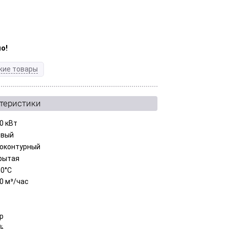
о!
жие товары
ктеристики
0 кВт
овый
оконтурный
рытая
80°С
40 м³/час
ар
%