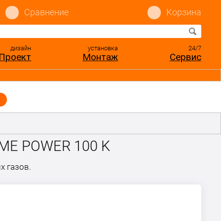
Сравнение
Корзина
дизайн
установка
24/7
Проект
Монтаж
Сервис
IME POWER 100 K
х газов.