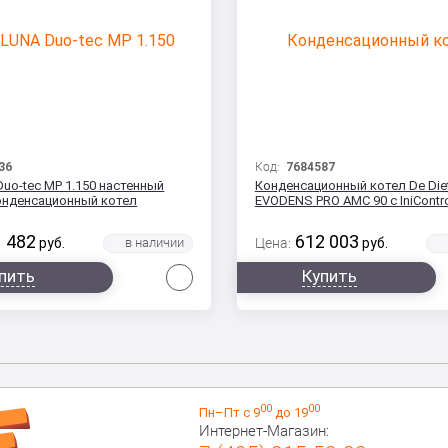
36
Код:
7684587
Duo-tec MP 1.150 настенный
Конденсационный котел De Diet
онденсационный котел
EVODENS PRO AMC 90 c IniContro
 482
612 003
руб.
Цена:
руб.
Сравнить
пить
Купить
00
00
Пн–Пт с 9
до 19
Интернет-Магазин: