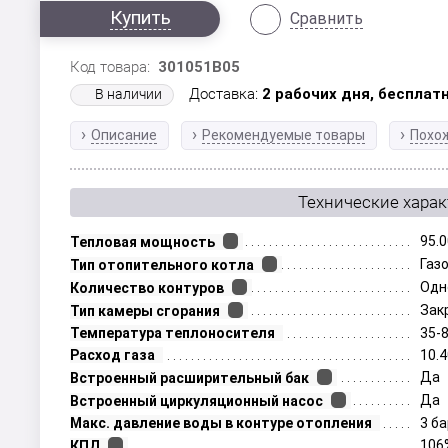
Купить
Сравнить
Код товара:
301051B05
Доставка:
2 рабочих дня,
бесплатн
В наличии
Описание
Рекомендуемые товары
Похо
Технические хара
95.0
Тепловая мощность
Газ
Тип отопительного котла
Одн
Количество контуров
Зак
Тип камеры сгорания
Температура теплоносителя
35-
Расход газа
10.
Да
Встроенный расширительный бак
Да
Встроенный циркуляционный насос
Макс. давление воды в контуре отопления
3 б
106
КПД