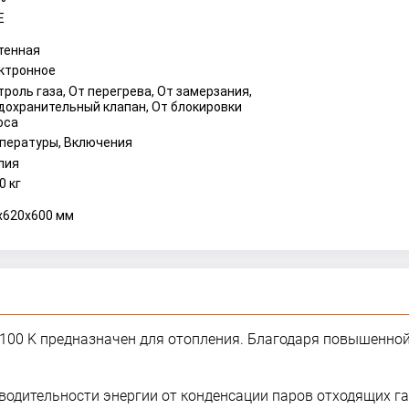
E
тенная
ктронное
троль газа, От перегрева, От замерзания,
дохранительный клапан, От блокировки
оса
пературы, Включения
лия
0 кг
x620x600 мм
100 K предназначен для отопления. Благодаря повышенной
водительности энергии от конденсации паров отходящих га