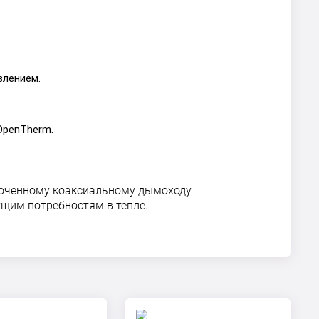
влением.
OpenTherm.
роченному коаксиальному дымоходу
ущим потребностям в тепле.