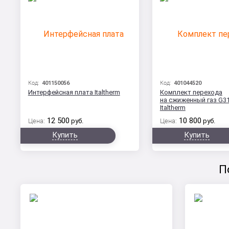
Код:
401150056
Код:
401044520
Интерфейсная плата Italtherm
Комплект перехода
на сжиженный газ G31 
Italtherm
12 500
10 800
Цена:
руб.
Цена:
руб.
Купить
Купить
П