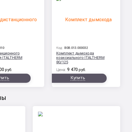
010
Код:
B0B.013.000032
анционного
Комплект дымохода
я ITALTHERM
коаксиального ITALTHERM
80/125
00
9 470
руб.
Цена:
руб.
пить
Купить
лы