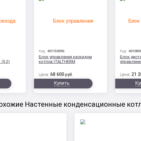
Код:
401150096
Код:
401080
Блок управления каскадом
Блок дист
(5,2)
котлов ITALTHERM
управлени
68 600
21 2
Цена:
руб.
Цена:
Купить
Ку
охожие Настенные конденсационные кот