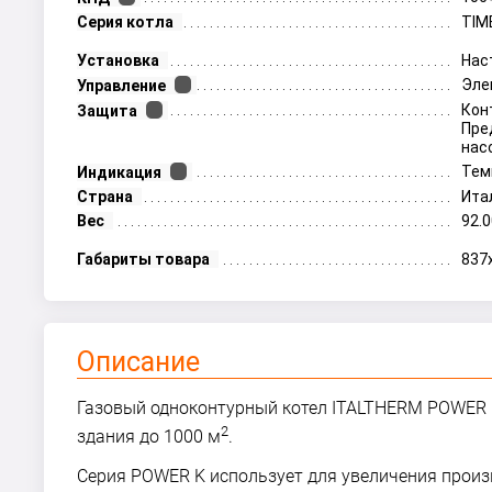
Серия котла
TIM
Установка
Нас
Эле
Управление
Кон
Защита
Пре
нас
Тем
Индикация
Страна
Ита
Вес
92.0
Габариты товара
837
Описание
Газовый одноконтурный котел ITALTHERM POWER 
2
здания до 1000 м
.
Серия POWER K использует для увеличения произ