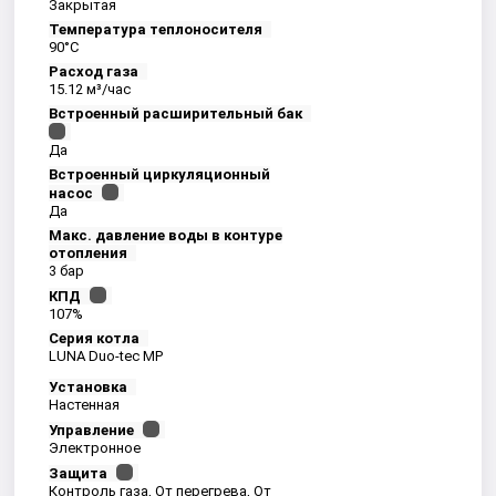
Закрытая
Температура теплоносителя
90°С
Расход газа
15.12 м³/час
Встроенный расширительный бак
Да
Встроенный циркуляционный
насос
Да
Макс. давление воды в контуре
отопления
3 бар
КПД
107%
Серия котла
LUNA Duo-tec MP
Установка
Настенная
Управление
Электронное
Защита
Контроль газа, От перегрева, От