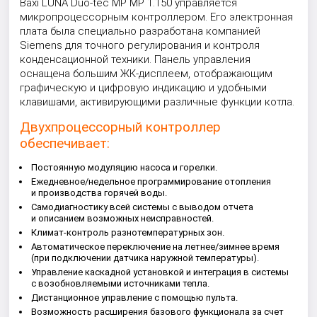
Baxi LUNA Duo-tec MP MP 1.150
управляется
микропроцессорным контроллером. Его электронная
плата была специально разработана компанией
Siemens для точного регулирования и контроля
конденсационной техники. Панель управления
оснащена большим ЖК-дисплеем, отображающим
графическую и цифровую индикацию и удобными
клавишами, активирующими различные функции котла.
Двухпроцессорный контроллер
обеспечивает:
Постоянную модуляцию насоса и горелки.
Ежедневное/недельное программирование отопления
и производства горячей воды.
Самодиагностику всей системы с выводом отчета
и описанием возможных неисправностей.
Климат-контроль разнотемпературных зон.
Автоматическое переключение на летнее/зимнее время
(при подключении датчика наружной температуры).
Управление каскадной установкой и интеграция в системы
с возобновляемыми источниками тепла.
Дистанционное управление с помощью пульта.
Возможность расширения базового функционала за счет