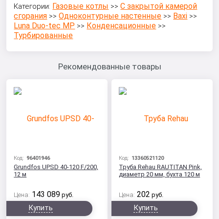
Газовые котлы
С закрытой камерой
Категории:
>>
сгорания
Одноконтурные настенные
Baxi
>>
>>
>>
Luna Duo-tec MP
Конденсационные
>>
>>
Турбированные
Рекомендованные товары
Код:
96401946
Код:
13360521120
Grundfos UPSD 40-120 F/200,
Труба Rehau RAUTITAN Pink,
12 м
диаметр 20 мм, бухта 120 м
143 089
202
Цена:
руб.
Цена:
руб.
Купить
Купить