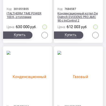
Код:
301051B05
Код:
7684587
ITALTHERM TIME POWER
Конденсационный котел De
100 K, отопление
Dietrich EVODENS PRO AMC
90 c IniControl 2
630 000
612 003
Цена:
руб.
Цена:
руб.
Сравнить
Сра
Купить
Купить