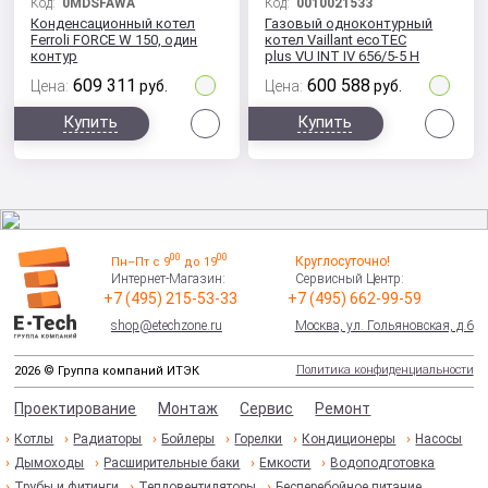
Код:
0MDSFAWA
Код:
0010021533
Конденсационный котел
Газовый одноконтурный
Ferroli FORCE W 150, один
котел Vaillant ecoTEC
контур
plus VU INT IV 656/5-5 H
конденсационный
609 311
600 588
Цена:
руб.
Цена:
руб.
Сравнить
Сра
Купить
Купить
00
00
Круглосуточно!
Пн–Пт с 9
до 19
Интернет-Магазин:
Сервисный Центр:
+7 (495) 215-53-33
+7 (495) 662-99-59
shop@etechzone.ru
Москва, ул. Гольяновская, д.6
Политика конфиденциальности
2026 © Группа компаний ИТЭК
Проектирование
Монтаж
Сервис
Ремонт
Котлы
Радиаторы
Бойлеры
Горелки
Кондиционеры
Насосы
Дымоходы
Расширительные баки
Емкости
Водоподготовка
Трубы и фитинги
Тепловентиляторы
Бесперебойное питание