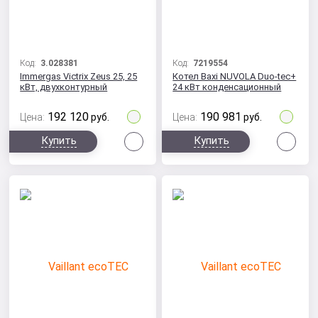
Код:
3.028381
Код:
7219554
Immergas Victrix Zeus 25, 25
Котел Baxi NUVOLA Duo-tec+
кВт, двухконтурный
24 кВт конденсационный
192 120
190 981
Цена:
руб.
Цена:
руб.
Сравнить
Сра
Купить
Купить