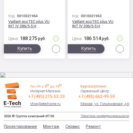
Код:
0010021964
Код:
0010021963
Vaillant ecoTEC plus VU
Vaillant ecoTEC plus VU
INT IV 386/5-5 H
INT IV 306/5-5 H
188 275
186 514
Цена:
руб.
Цена:
руб.
Сравнить
Сра
Купить
Купить
00
00
Круглосуточно!
Пн–Пт с 9
до 19
Интернет-Магазин:
Сервисный Центр:
+7 (495) 215-53-33
+7 (495) 662-99-59
shop@etechzone.ru
Москва, ул. Гольяновская, д.6
Политика конфиденциальности
2026 © Группа компаний ИТЭК
Проектирование
Монтаж
Сервис
Ремонт