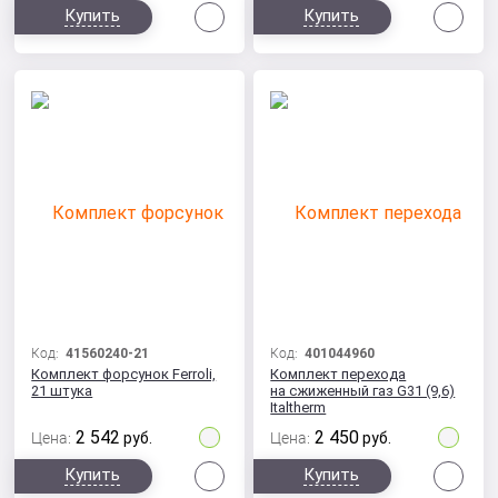
Сравнить
Сра
Купить
Купить
Код:
41560240-21
Код:
401044960
Комплект форсунок Ferroli,
Комплект перехода
21 штука
на сжиженный газ G31 (9,6)
Italtherm
2 542
2 450
Цена:
руб.
Цена:
руб.
Сравнить
Сра
Купить
Купить