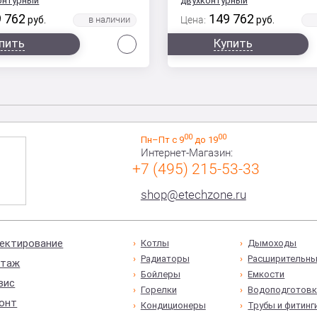
контурный
двухконтурный
 762
149 762
руб.
Цена:
руб.
Сравнить
пить
Купить
00
00
Пн–Пт с 9
до 19
Интернет-Магазин:
+7 (495) 215-53-33
shop@etechzone.ru
ектирование
Котлы
Дымоходы
Радиаторы
Расширительны
таж
Бойлеры
Емкости
вис
Горелки
Водоподготовк
онт
Кондиционеры
Трубы и фитинг