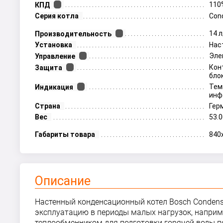
110
КПД
Серия котла
Con
14 
Производительность
Установка
Нас
Эле
Управление
Кон
Защита
бло
Тем
Индикация
инф
Страна
Гер
Вес
53.0
Габариты товара
840
Описание
Настенный конденсационный котел Bosch Condens
эксплуатацию в периоды малых нагрузок, наприм
теплообменником для подготовки горячей воды п