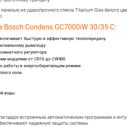
анелью из ударопрочного стекла Titanium Glas белого цве
р.
 Bosch Condens GC7000iW 30/35 C:
беспечивает быструю и эффективную теплопередачу.
аксиальному дымоходу.
комнатного регулятора.
ыми модулями от CR10 до CW400.
ю работы в энергосберегающем режиме.
плого пола.
ой воды.
, благодаря встроенным автоматическим программам и инт
 обеспечивают надежную защиты системы.