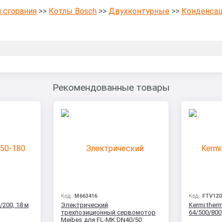
 сгорания
>>
Котлы Bosch
>>
Двухконтурные
>>
Конденса
Рекомендованные товары
Код:
M663416
Код:
FTV120
/200, 18 м
Электрический
Kermi therm
трехпозиционный сервомотор
64/500/800
Meibes для FL-MK DN40/50