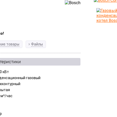
о!
жие товары
Файлы
ктеристики
0 кВт
денсационный газовый
хконтурный
рытая
 м³/час
ар