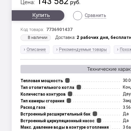
143 582
Цена:
руб.
Купить
Сравнить
Код товара:
7736901437
Доставка:
2 рабочих дня,
бесплатн
В наличии
Описание
Рекомендуемые товары
Похо
Технические хара
30.0
Тепловая мощность
Кон
Тип отопительного котла
Дву
Количество контуров
Зак
Тип камеры сгорания
Расход газа
3.56
Да
Встроенный расширительный бак
Да
Встроенный циркуляционный насос
Макс. давление воды в контуре отопления
3 б