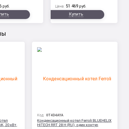
6
51 469
руб.
Цена:
руб.
пить
Купить
лы
Код:
0T4D4AYA
отел
Конденсационный котел Ferroli BLUEHELIX
K, 20 кВт,
HITECH RRT 28 H (RU), один контур