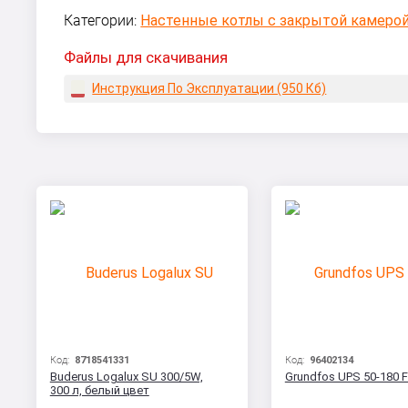
Категории:
Настенные котлы с закрытой камерой
Файлы для скачивания
Инструкция По Эксплуатации (950 Кб)
Код:
8718541331
Код:
96402134
Buderus Logalux SU 300/5W,
Grundfos UPS 50-180 F
300 л, белый цвет