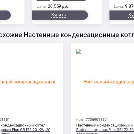
26 559
9 87
Цена:
руб.
Цена:
Купить
Ку
охожие Настенные конденсационные кот
01151
Код:
7736901150
 конденсационный котел
Настенный конденсационный к
gamax Plus GB172-20 iKW, 20
Buderus Logamax Plus GB172-20 i