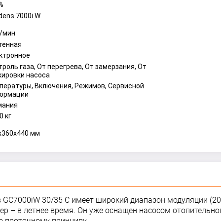
%
dens 7000i W
л/мин
тенная
ктронное
троль газа, От перегрева, От замерзания, От
кировки насоса
пературы, Включения, Режимов, Сервисной
ормации
мания
0 кг
x360x440 мм
 GC7000iW 30/35 C имеет широкий диапазон модуляции (20
ер – в летнее время. Он уже оснащен насосом отопительно
о проточному принципу.