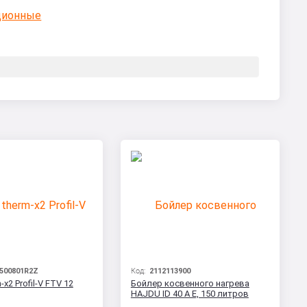
ционные
500801R2Z
Код:
2112113900
-x2 Profil-V FTV 12
Бойлер косвенного нагрева
HAJDU ID 40 A E, 150 литров