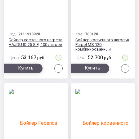
Код:
2111913920
Код:
700120
Бойлер косвенного нагрева
Бойлер косвенного нагрева
HAJDU ID 25 S E, 100 литров
Parpol MS 120,
комбинированный
настенный 120 литров
53 167
52 700
Цена:
руб.
Цена:
руб.
Сравнить
Сра
Купить
Купить