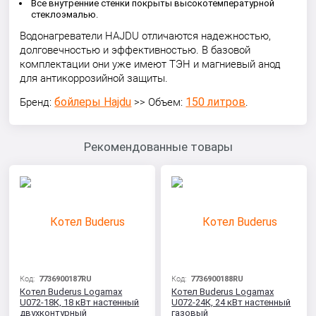
Все внутренние стенки покрыты высокотемпературной
стеклоэмалью.
Водонагреватели HAJDU отличаются надежностью,
долговечностью и эффективностью. В базовой
комплектации они уже имеют ТЭН и магниевый анод
для антикоррозийной защиты.
бойлеры Hajdu
150 литров
Бренд:
>> Объем:
.
Рекомендованные товары
Код:
7736900187RU
Код:
7736900188RU
Котел Buderus Logamax
Котел Buderus Logamax
U072-18К, 18 кВт настенный
U072-24К, 24 кВт настенный
двухконтурный
газовый