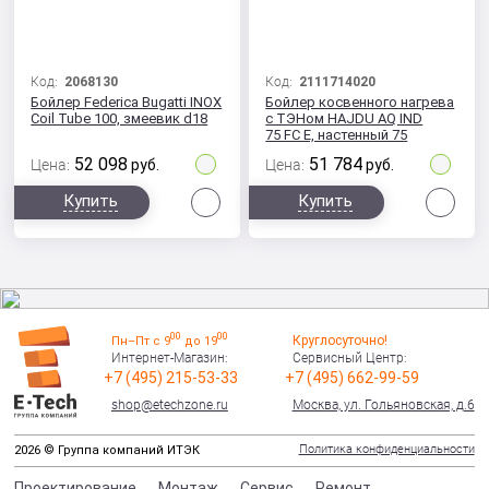
Код:
2068130
Код:
2111714020
Бойлер Federica Bugatti INOX
Бойлер косвенного нагрева
Coil Tube 100, змеевик d18
с ТЭНом HAJDU AQ IND
75 FC E, настенный 75
литров
52 098
51 784
Цена:
руб.
Цена:
руб.
Сравнить
Сра
Купить
Купить
00
00
Круглосуточно!
Пн–Пт с 9
до 19
Интернет-Магазин:
Сервисный Центр:
+7 (495) 215-53-33
+7 (495) 662-99-59
shop@etechzone.ru
Москва, ул. Гольяновская, д.6
Политика конфиденциальности
2026 © Группа компаний ИТЭК
Проектирование
Монтаж
Сервис
Ремонт