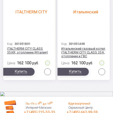
Код:
301051B01
Код:
301051A98
ITALTHERM CITY CLASS
Итальянский газовый котел
35 KR, отопление (Италия)
ITALTHERM CITY CLASS 35 K,
отопление и ГВС
162 100
162 100
Цена:
руб.
Цена:
руб.
Сравнить
Сра
Купить
Купить
00
00
Круглосуточно!
Пн–Пт с 9
до 19
Интернет-Магазин:
Сервисный Центр:
+7 (495) 215-53-33
+7 (495) 662-99-59