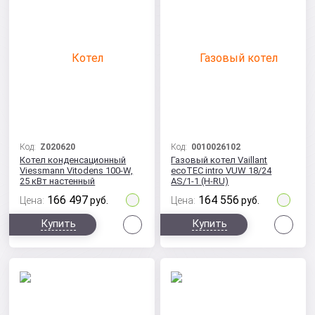
Код:
Z020620
Код:
0010026102
Котел конденсационный
Газовый котел Vaillant
Viessmann Vitodens 100-W,
ecoTEC intro VUW 18/24
25 кВт настенный
AS/1-1 (H-RU)
двухконтурный настенный
166 497
164 556
Цена:
руб.
Цена:
руб.
Сравнить
Сра
Купить
Купить