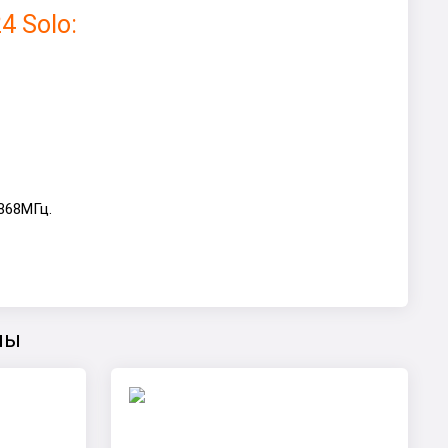
4 Solo:
868МГц.
лы