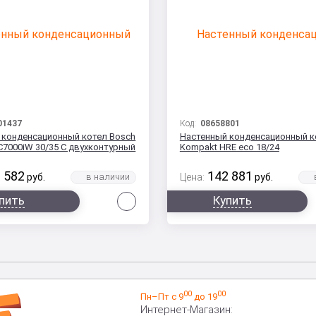
01437
Код:
08658801
 конденсационный котел Bosch
Настенный конденсационный к
C7000iW 30/35 C двухконтурный
Kompakt HRE eco 18/24
 582
142 881
руб.
Цена:
руб.
Сравнить
пить
Купить
00
00
Пн–Пт с 9
до 19
Интернет-Магазин: