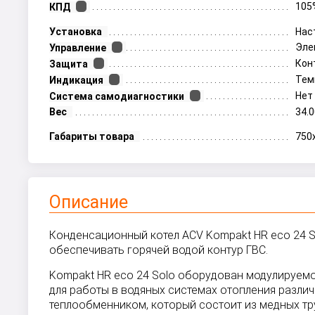
105
КПД
Установка
Нас
Эле
Управление
Кон
Защита
Тем
Индикация
Нет
Система самодиагностики
Вес
34.0
Габариты товара
750
Описание
Конденсационный котел ACV Kompakt HR eco 24 S
обеспечивать горячей водой контур ГВС.
Kompakt HR eco 24 Solo оборудован модулируемо
для работы в водяных системах отопления разли
теплообменником, который состоит из медных т