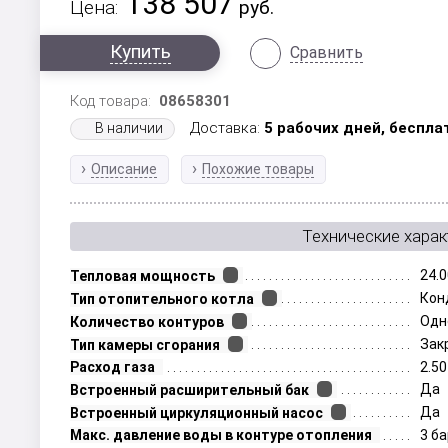
138 507
Цена:
руб.
Купить
Сравнить
Код товара:
08658301
Доставка:
5 рабочих дней,
беспла
В наличии
Описание
Похожие товары
Технические харак
24.0
Тепловая мощность
Кон
Тип отопительного котла
Одн
Количество контуров
Зак
Тип камеры сгорания
Расход газа
2.50
Да
Встроенный расширительный бак
Да
Встроенный циркуляционный насос
Макс. давление воды в контуре отопления
3 б