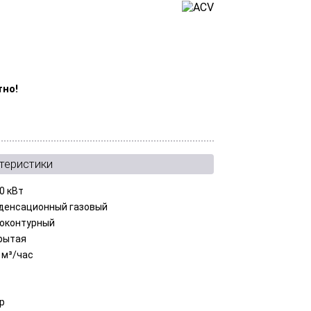
тно!
теристики
0 кВт
денсационный газовый
оконтурный
рытая
 м³/час
ар