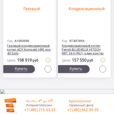
Код:
A1003090
Код:
0T4D7AYA
Газовый конденсационный
Конденсационный котел
котел ACV Kompakt HRE eco
Ferroli BLUEHELIX HITECH
40 Solo
RRT 34 H (RU), один контур
158 919
157 550
Цена:
руб.
Цена:
руб.
Сравнить
Сра
Купить
Купить
00
00
Круглосуточно!
Пн–Пт с 9
до 19
Интернет-Магазин:
Сервисный Центр:
+7 (495) 215-53-33
+7 (495) 662-99-59