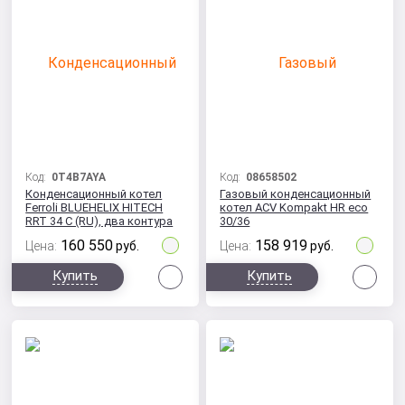
Код:
0T4B7AYA
Код:
08658502
Конденсационный котел
Газовый конденсационный
Ferroli BLUEHELIX HITECH
котел ACV Kompakt HR eco
RRT 34 C (RU), два контура
30/36
160 550
158 919
Цена:
руб.
Цена:
руб.
Сравнить
Сра
Купить
Купить