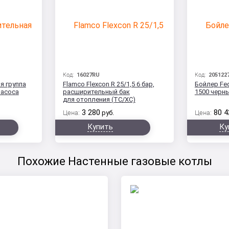
Код:
16027RU
Код:
205122
я группа
Flamco Flexcon R 25/1,5 6 бар,
Бойлер Fed
насоса
расширительный бак
1500 черн
для отопления (ТС/ХС)
3 280
80 4
Цена:
руб.
Цена:
Купить
Ку
Похожие Настенные газовые котлы