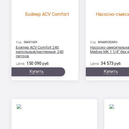
Код:
06631601
Код:
M66832EARU
Бойлер ACV Comfort 240,
Насосно-смесительна
напольный/настенный, 240
Meibes MK 1 1/4" без 
литров
150 090
34 573
Цена:
руб.
Цена:
руб.
Купить
Купить