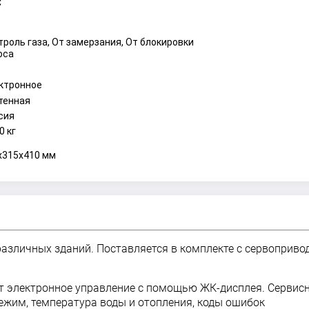
С
троль газа, От замерзания, От блокировки
оса
ктронное
тенная
сия
0 кг
x315x410 мм
азличных зданий. Поставляется в комплекте с сервоприво
т электронное управление с помощью ЖК-дисплея. Сервис
ежим, температура воды и отопления, коды ошибок