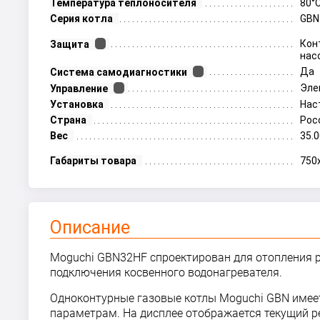
Температура теплоносителя
80°
Серия котла
GBN
Кон
Защита
нас
Да
Система самодиагностики
Эле
Управление
Установка
Нас
Страна
Рос
Вес
35.0
Габариты товара
750
Описание
Moguchi GBN32НF спроектирован для отопления р
подключения косвенного водонагревателя.
Одноконтурные газовые котлы Moguchi GBN имее
параметрам. На дисплее отображается текущий р