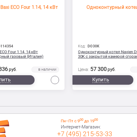
114354
Код:
DO30K
ECO Four 1.14, 14 кВт
Одноконтурный котел Navien 
рный газовый (Италия)
30K с закрытой камерой сгора
336
57 300
руб.
Цена:
руб.
Сравнить
пить
Купить
00
00
Пн–Пт с 9
до 19
Интернет-Магазин:
+7 (495) 215-53-33