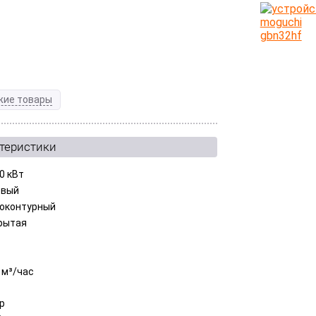
жие товары
ктеристики
0 кВт
овый
оконтурный
рытая
 м³/час
ар