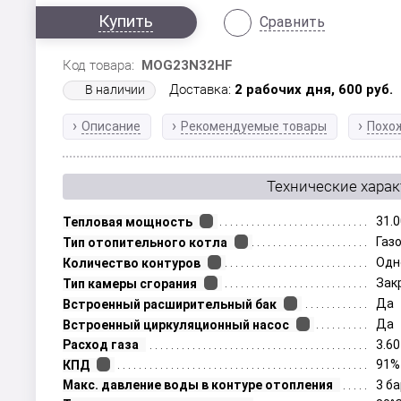
Купить
Сравнить
Код товара:
MOG23N32HF
Доставка:
2 рабочих дня,
600
руб.
В наличии
Описание
Рекомендуемые товары
Похо
Технические хара
31.0
Тепловая мощность
Газ
Тип отопительного котла
Одн
Количество контуров
Зак
Тип камеры сгорания
Да
Встроенный расширительный бак
Да
Встроенный циркуляционный насос
Расход газа
3.60
91%
КПД
Макс. давление воды в контуре отопления
3 б