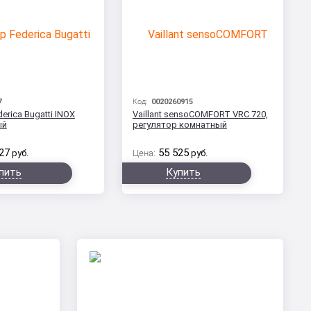
7
Код:
0020260915
erica Bugatti INOX
Vaillant sensoCOMFORT VRC 720,
ый
регулятор комнатный
27
55 525
руб.
Цена:
руб.
пить
Купить