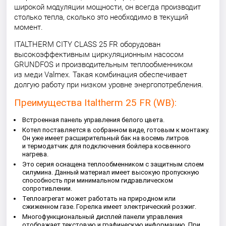
широкой модуляции мощности, он всегда производит
столько тепла, сколько это необходимо в текущий
момент.
ITALTHERM CITY CLASS 25 FR оборудован
высокоэффективным циркуляционным насосом
GRUNDFOS и производительным теплообменником
из меди Valmex. Такая комбинация обеспечивает
долгую работу при низком уровне энергопотребления.
Преимущества Italtherm 25 FR (WB):
Встроенная панель управления белого цвета.
Котел поставляется в собранном виде, готовым к монтажу.
Он уже имеет расширительный бак на восемь литров
и термодатчик для подключения бойлера косвенного
нагрева.
Это серия оснащена теплообменником с защитным слоем
силумина. Данный материал имеет высокую пропускную
способность при минимальном гидравлическом
сопротивлении.
Теплоагрегат может работать на природном или
сжиженном газе. Горелка имеет электрический розжиг.
Многофункциональный дисплей панели управления
отображает текстовую и графическую информацию. При