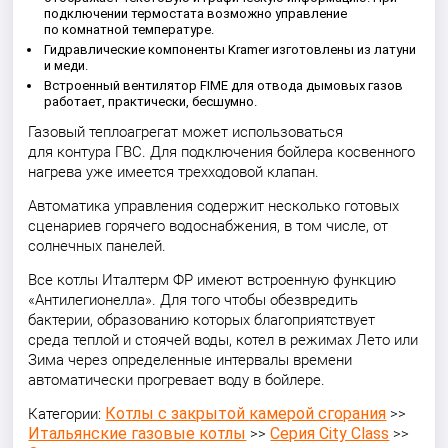
подключении термостата возможно управление
по комнатной температуре.
Гидравлические компоненты Kramer изготовлены из латуни
и меди.
Встроенный вентилятор FIME для отвода дымовых газов
работает, практически, бесшумно.
Газовый теплоагрегат может использоваться
для контура ГВС. Для подключения бойлера косвенного
нагрева уже имеется трехходовой клапан.
Автоматика управления содержит несколько готовых
сценариев горячего водоснабжения, в том числе, от
солнечных панелей.
Все котлы Италтерм ФР имеют встроенную функцию
«Антилегионелла». Для того чтобы обезвредить
бактерии, образованию которых благоприятствует
среда теплой и стоячей воды, котел в режимах Лето или
Зима через определенные интервалы времени
автоматически прогревает воду в бойлере.
Котлы с закрытой камерой сгорания
Категории:
>>
Итальянские газовые котлы
Серия City Class
>>
>>