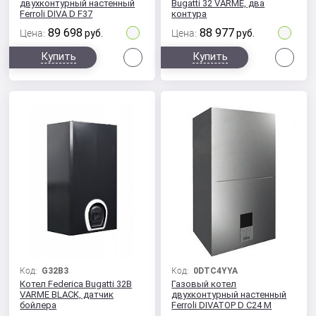
двухконтурный настенный
Bugatti 32 VARME, два
Ferroli DIVA D F37
контура
89 698
88 977
Цена:
руб.
Цена:
руб.
Сравнить
Сра
Купить
Купить
Код:
G32B3
Код:
0DTC4YYA
Котел Federica Bugatti 32B
Газовый котел
VARME BLACK, датчик
двухконтурный настенный
бойлера
Ferroli DIVATOP D C24 M