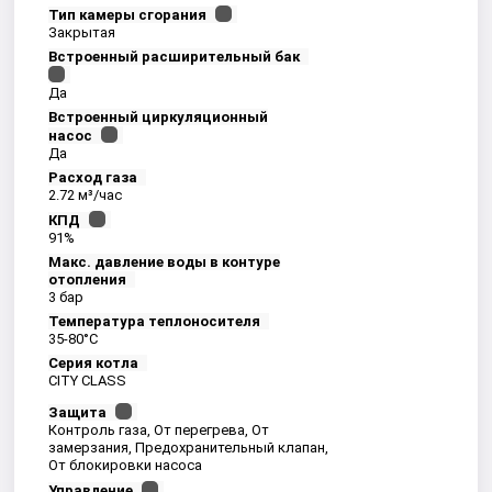
Тип камеры сгорания
Закрытая
Встроенный расширительный бак
Да
Встроенный циркуляционный
насос
Да
Расход газа
2.72 м³/час
КПД
91%
Макс. давление воды в контуре
отопления
3 бар
Температура теплоносителя
35-80°С
Серия котла
CITY CLASS
Защита
Контроль газа, От перегрева, От
замерзания, Предохранительный клапан,
От блокировки насоса
Управление