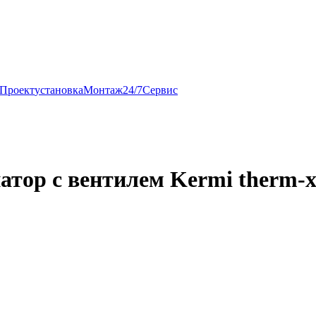
Проект
установка
Монтаж
24/7
Сервис
ор с вентилем Kermi therm-x2