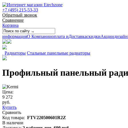
+7 (495) 215-53-33
Обратный звонок
Сравнение
Корзина
информация
О Компании
оплата и
Доставка
скидки
Акции
дизайн
Радиаторы
Стальные панельные радиаторы
Профильный панельный радиат
Цена:
9 272
руб.
Купить
Сравнить
Код товара:
FTV220500601R2Z
В наличии
Доставка:
2 рабочих дня,
600
руб.