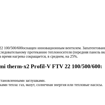
2 100/500/600
оснащен инновационным вентилем.
Запатентован
ледовательному протеканию теплоносителя (передняя панель вк
 время нагрева сокращается, в среднем, на 25%.
i therm-x2 Profil-V
FTV 22 100/500/600:
становленными заглушками.
ми тепла: газ, мазут, солнечная энергия или тепловые насосы.