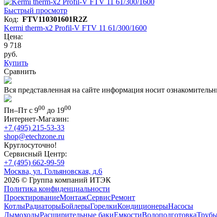
Быстрый просмотр
Код:
FTV110301601R2Z
Kermi therm-x2 Profil-V FTV 11 61/300/1600
Цена:
9 718
руб.
Купить
Сравнить
Вся представленная на сайте информация носит ознакомительн
00
00
Пн–Пт с 9
до 19
Интернет-Магазин:
+7 (495) 215-53-33
shop@etechzone.ru
Круглосуточно!
Сервисный Центр:
+7 (495) 662-99-59
Москва, ул. Гольяновская, д.6
2026 © Группа компаний ИТЭК
Политика конфиденциальности
Проектирование
Монтаж
Сервис
Ремонт
Котлы
Радиаторы
Бойлеры
Горелки
Кондиционеры
Насосы
Дымоходы
Расширительные баки
Емкости
Водоподготовка
Трубы