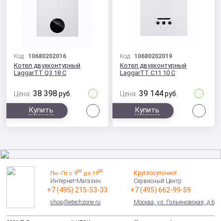
Код:
10680202016
Код:
10680202019
Котел двухконтурный
Котел двухконтурный
LaggarTT Q3 18 C
LaggarTT C11 10 C
38 398
39 144
Цена:
руб.
Цена:
руб.
Сравнить
Сра
Купить
Купить
00
00
Круглосуточно!
Пн–Пт с 9
до 19
Интернет-Магазин:
Сервисный Центр:
+7 (495) 215-53-33
+7 (495) 662-99-59
shop@etechzone.ru
Москва, ул. Гольяновская, д.6