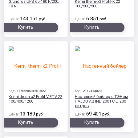
Grundfos UPS 65-180 F/200,
Kermi therm-x2 Profil-K 22
18 м
100/500/500
143 151
6 851
Цена:
руб.
Цена:
руб.
Купить
Купить
Код:
FTV220401201R2Z
Код:
2112414020
Kermi therm-x2 Profil-V FTV 22
Настенный бойлер с ТЭНом
100/400/1200
HAJDU AQ IND 200 FC E, 200
литров
13 189
69 401
Цена:
руб.
Цена:
руб.
Купить
Купить