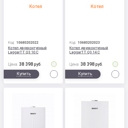
Код:
10680202022
Код:
10680202023
Котел двухконтурный
Котел двухконтурный
LaggarTT Q3 10 C
LaggarTT Q3 14 C
38 398
38 398
Цена:
руб.
Цена:
руб.
Сравнить
Сра
Купить
Купить