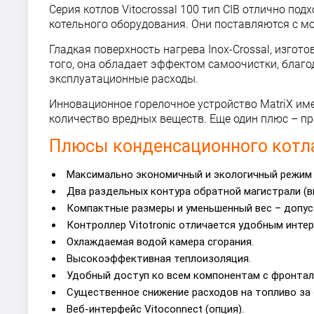
Серия котлов Vitocrossal 100 тип CIB отлично п
котельного оборудования. Они поставляются с мо
Гладкая поверхность нагрева Inox-Crossal, изго
того, она обладает эффектом самоочистки, благо
эксплуатационные расходы.
Инновационное горелочное устройство MatriX им
количество вредных веществ. Еще один плюс – пр
Плюсы конденсационного котла V
Максимально экономичный и экологичный режим р
Два раздельных контура обратной магистрали (
Компактные размеры и уменьшенный вес – допус
Контроллер Vitotronic отличается удобным инте
Охлаждаемая водой камера сгорания.
Высокоэффективная теплоизоляция.
Удобный доступ ко всем компонентам с фронтал
Существенное снижение расходов на топливо за 
Веб-интерфейс Vitoconnect (опция).