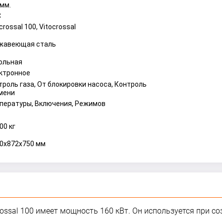
 мм.
С
crossal 100, Vitocrossal
жавеющая сталь
ольная
ктронное
троль газа, От блокировки насоса, Контроль
мени
пературы, Включения, Режимов
00 кг
50x872x750 мм
ssal 100 имеет мощность 160 кВт. Он используется при со