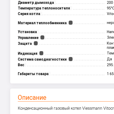
Диаметр дымохода
200
Температура теплоносителя
95°
Серия котла
Vito
нер
Материал теплообменника
Установка
Нап
Эле
Управление
Кон
Защита
пла
Тем
Индикация
Да
Система самодиагностики
Вес
295.
Габариты товара
1 6
Описание
Конденсационный газовый котел Viessmann Vitocro