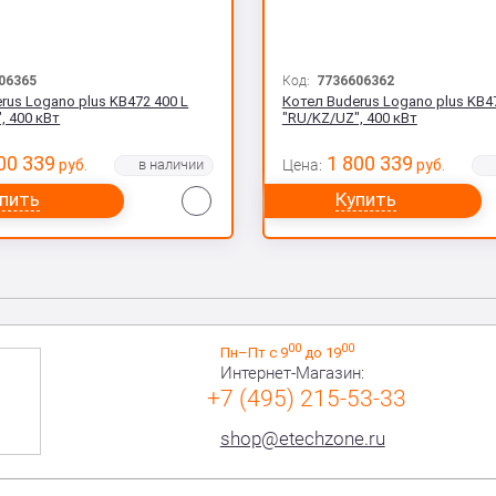
06365
Код:
7736606362
rus Logano plus KB472 400 L
Котел Buderus Logano plus KB4
, 400 кВт
"RU/KZ/UZ", 400 кВт
00 339
1 800 339
руб.
Цена:
руб.
Сравнить
пить
Купить
00
00
Пн–Пт с 9
до 19
Интернет-Магазин:
+7 (495) 215-53-33
shop@etechzone.ru