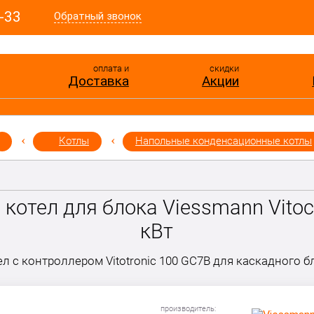
-33
Обратный звонок
оплата и
скидки
Доставка
Акции
Котлы
Напольные конденсационные котлы
отел для блока Viessmann Vitocr
кВт
ел с контроллером Vitotronic 100 GC7B для каскадного б