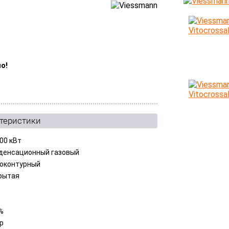
о!
ктеристики
.00 кВт
денсационный газовый
оконтурный
рытая
%
ар