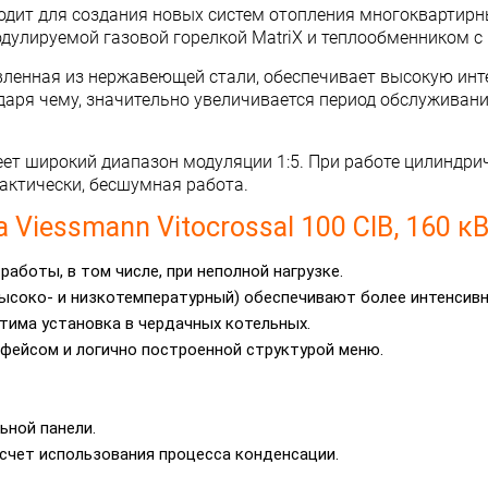
одходит для создания новых систем отопления многокварти
дулируемой газовой горелкой MatriX и теплообменником с 
товленная из нержавеющей стали, обеспечивает высокую ин
даря чему, значительно увеличивается период обслуживани
еет широкий диапазон модуляции 1:5. При работе цилиндри
актически, бесшумная работа.
iessmann Vitocrossal 100 CIB, 160 кВ
аботы, в том числе, при неполной нагрузке.
высоко- и низкотемпературный) обеспечивают более интенсивн
тима установка в чердачных котельных.
рфейсом и логично построенной структурой меню.
ьной панели.
счет использования процесса конденсации.