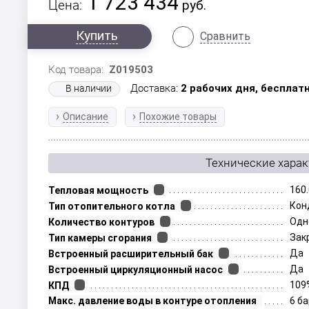
1 723 434
Цена:
руб.
Купить
Сравнить
Код товара:
Z019503
Доставка:
2 рабочих дня,
бесплатн
В наличии
Описание
Похожие товары
Технические хара
160
Тепловая мощность
Кон
Тип отопительного котла
Одн
Количество контуров
Зак
Тип камеры сгорания
Да
Встроенный расширительный бак
Да
Встроенный циркуляционный насос
109
КПД
Макс. давление воды в контуре отопления
6 б