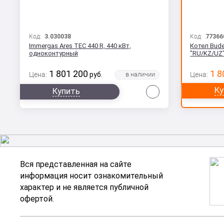
Код:
3.030038
Код:
77366
Immergas Ares TEC 440 R, 440 кВт,
Котел Bude
одноконтурный
"RU/KZ/UZ"
1 801 200
1 8
Цена:
руб.
Цена:
Сравнить
Ку
Купить
Вся представленная на сайте
информация носит ознакомительный
характер и не является публичной
офертой.