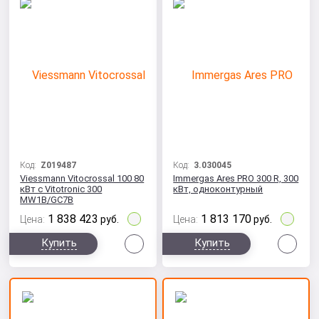
Код:
Z019487
Код:
3.030045
Viessmann Vitocrossal 100 80
Immergas Ares PRO 300 R, 300
кВт с Vitotronic 300
кВт, одноконтурный
MW1B/GC7B
1 838 423
1 813 170
Цена:
руб.
Цена:
руб.
Сравнить
Сра
Купить
Купить