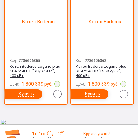
Код:
7736606365
Код:
7736606362
Котел Buderus Logano plus
Котел Buderus Logano plus
KB472 400 L "RU/KZ/UZ",
KB472 400 R "RU/KZ/UZ",
400 кВт
400 кВт
1 800 339
1 800 339
Цена:
руб.
Цена:
руб.
Сравнить
Сра
Купить
Купить
00
00
Круглосуточно!
Пн–Пт с 9
до 19