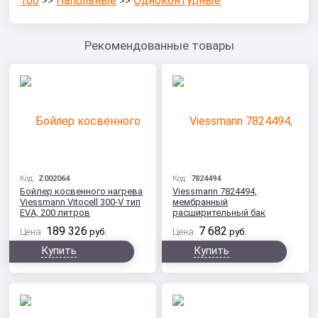
100
Напольные
Одноконтурные
>>
>>
Рекомендованные товары
Код:
Z002064
Код:
7824494
Бойлер косвенного нагрева
Viessmann 7824494,
Viessmann Vitocell 300-V тип
мембранный
EVA, 200 литров
расширительный бак
для контура ГВС
189 326
7 682
Цена:
руб.
Цена:
руб.
Купить
Купить