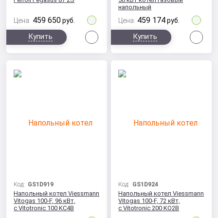
напольный
459 650
459 174
Цена:
руб.
Цена:
руб.
Сравнить
Сра
Купить
Купить
Код:
GS1D919
Код:
GS1D924
Напольный котел Viessmann
Напольный котел Viessmann
Vitogas 100-F, 96 кВт,
Vitogas 100-F, 72 кВт,
с Vitotronic 100 KC4B
с Vitotronic 200 KO2B
одноконтурный