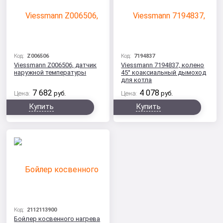
Код:
Z006506
Код:
7194837
Viessmann Z006506, датчик
Viessmann 7194837, колено
наружной температуры
45° коаксиальный дымоход
для котла
7 682
4 078
Цена:
руб.
Цена:
руб.
Купить
Купить
Код:
2112113900
Бойлер косвенного нагрева