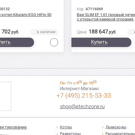
00132
Код:
A7116069
котел Kiturami KSG HiFin-50
Baxi SLIM EF 1.61 газовый чугу
с открытой камерой сгорания.
 702
188 647
руб.
Цена:
руб.
Сравнить
пить
Купить
00
00
Пн–Пт с 9
до 19
Интернет-Магазин:
+7 (495) 215-53-33
shop@etechzone.ru
ектирование
Котлы
Дымоходы
Радиаторы
Расширительны