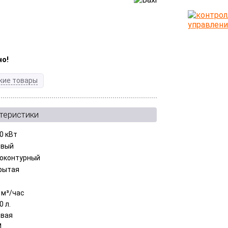
но!
жие товары
теристики
0 кВт
овый
оконтурный
рытая
 м³/час
0 л.
овая
M