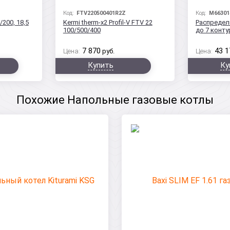
Код:
FTV220500401R2Z
Код:
M66301
/200, 18,5
Kermi therm-x2 Profil-V FTV 22
Распредел
100/500/400
до 7 конт
7 870
43 1
Цена:
руб.
Цена:
Купить
Ку
Похожие Напольные газовые котлы