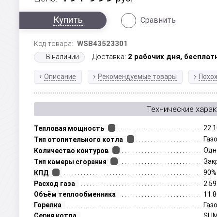
Купить
Сравнить
Код товара:
WSB43523301
Доставка:
2 рабочих дня,
бесплат
В наличии
Описание
Рекомендуемые товары
Похо
Технические харак
22.1
Тепловая мощность
Газ
Тип отопительного котла
Одн
Количество контуров
Зак
Тип камеры сгорания
90%
КПД
Расход газа
2.59
Объём теплообменника
11.8
Горелка
Газ
Серия котла
SLI