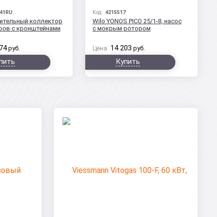
41RU
Код:
4215517
ительный коллектор
Wilo YONOS PICO 25/1-8, насос
уров с кронштейнами
с мокрым ротором
74
14 203
руб.
Цена:
руб.
пить
Купить