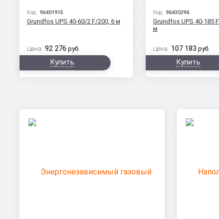
Код:
96401915
Код:
96430296
Grundfos UPS 40-60/2 F/200, 6 м
Grundfos UPS 40-185 F
м
92 276
107 183
Цена:
руб.
Цена:
руб.
Купить
Купить