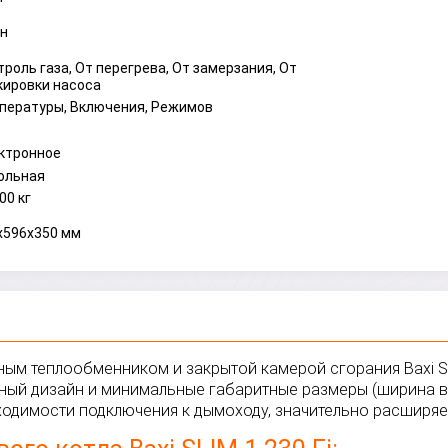
ун
троль газа, От перегрева, От замерзания, От
кировки насоса
пературы, Включения, Режимов
ктронное
ольная
00 кг
x596x350 мм
ным теплообменником и закрытой камерой сгорания Baxi SL
ный дизайн и минимальные габаритные размеры (ширина вс
бходимости подключения к дымоходу, значительно расширя