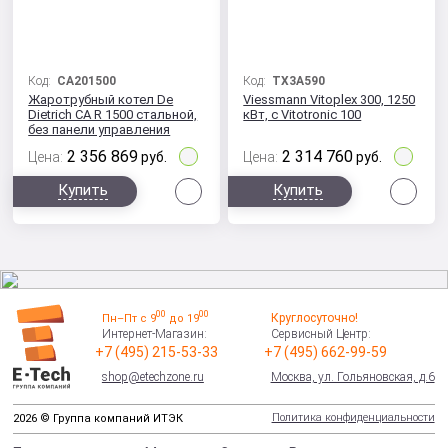
Код:
CA201500
Код:
TX3A590
Жаротрубный котел De
Viessmann Vitoplex 300, 1250
Dietrich CA R 1500 стальной,
кВт, с Vitotronic 100
без панели управления
2 356 869
2 314 760
Цена:
руб.
Цена:
руб.
Сравнить
Сра
Купить
Купить
00
00
Круглосуточно!
Пн–Пт с 9
до 19
Интернет-Магазин:
Сервисный Центр:
+7 (495) 215-53-33
+7 (495) 662-99-59
shop@etechzone.ru
Москва, ул. Гольяновская, д.6
Политика конфиденциальности
2026 © Группа компаний ИТЭК