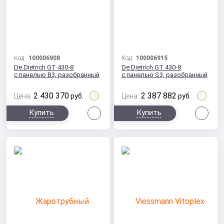
Код:
100006908
Код:
100006915
De Dietrich GT 430-8
De Dietrich GT 430-8
с панелью B3, разобранный
с панелью S3, разобранный
2 430 370
2 387 882
Цена:
руб.
Цена:
руб.
Сравнить
Сра
Купить
Купить