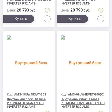
INVERTER R32 AMS-
INVERTER R32 AMS-
12UW4RVETG00(С)
12UW4RVETG00(B)
28 790
28 790
Цена:
руб.
Цена:
руб.
Сравнить
Сра
Купить
Купить
Код:
AMS-18UW4RXATG03
Код:
AMS-09UW4RVETG00(С)
Внутренний блок Hisense
Внутренний блок Hisense
PREMIUM DESIGN FM DC
PREMIUM CHAMPAGNE FM DC
INVERTER R32 AMS-
INVERTER R32 AMS-
18UW4RXATG03
09UW4RVETG00(С)