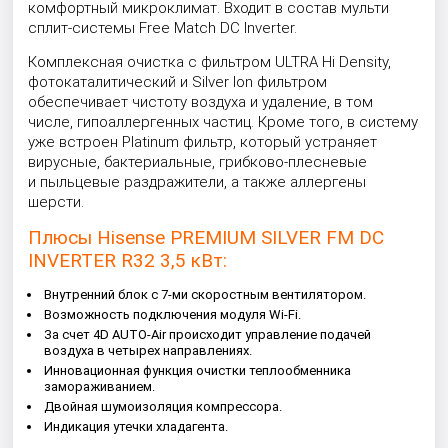
комфортный микроклимат. Входит в состав
мульти
сплит-системы Free Match DC Inverter.
Комплексная очистка с фильтром ULTRA Hi Density,
фотокаталитический и Silver Ion фильтром
обеспечивает чистоту воздуха и удаление, в том
числе, гипоаллергенных частиц. Кроме того, в систему
уже встроен Platinum фильтр, который устраняет
вирусные, бактериальные, грибково-плесневые
и пыльцевые раздражители, а также аллергены
шерсти.
Плюсы Hisense PREMIUM SILVER FM DC
INVERTER R32 3,5 кВт:
Внутренний блок с 7-ми скоростным вентилятором.
Возможность подключения модуля Wi-Fi.
За счет 4D AUTO-Air происходит управление подачей
воздуха в четырех направлениях.
Инновационная функция очистки теплообменника
замораживанием.
Двойная шумоизоляция компрессора.
Индикация утечки хладагента.