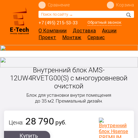
Сравнение
Корзина
+7 (495) 215-53-33
Обратный звонок
О Компании
Доставка
Акции
Проект
Монтаж
Сервис
Внутренний блок AMS-
12UW4RVETG00(S) с многоуровневой
очисткой
Блок для установки внутри помещения
до 35 м2.
Премиальный дизайн.
28 790
Цена:
руб.
Купить