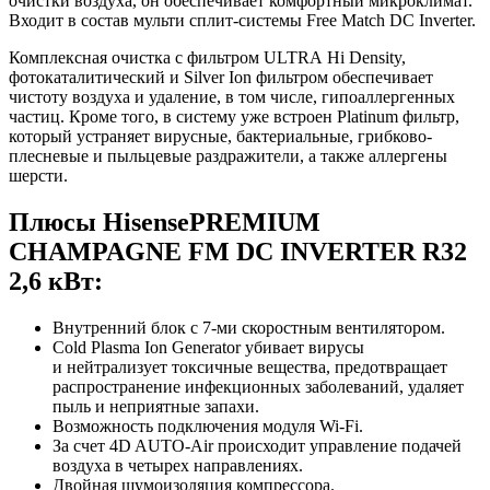
очистки воздуха, он обеспечивает комфортный микроклимат.
Входит в состав
мульти сплит-системы Free Match DC Inverter.
Комплексная очистка с фильтром ULTRA Hi Density,
фотокаталитический и Silver Ion фильтром обеспечивает
чистоту воздуха и удаление, в том числе, гипоаллергенных
частиц. Кроме того, в систему уже встроен Platinum фильтр,
который устраняет вирусные, бактериальные, грибково-
плесневые и пыльцевые раздражители, а также аллергены
шерсти.
Плюсы
Hisense
PREMIUM
CHAMPAGNE FM DC INVERTER R32
2,6 кВт:
Внутренний блок с 7-ми скоростным вентилятором.
Cold Plasma Ion Generator убивает вирусы
и нейтрализует токсичные вещества, предотвращает
распространение инфекционных заболеваний, удаляет
пыль и неприятные запахи.
Возможность подключения модуля Wi-Fi.
За счет 4D AUTO-Air происходит управление подачей
воздуха в четырех направлениях.
Двойная шумоизоляция компрессора.