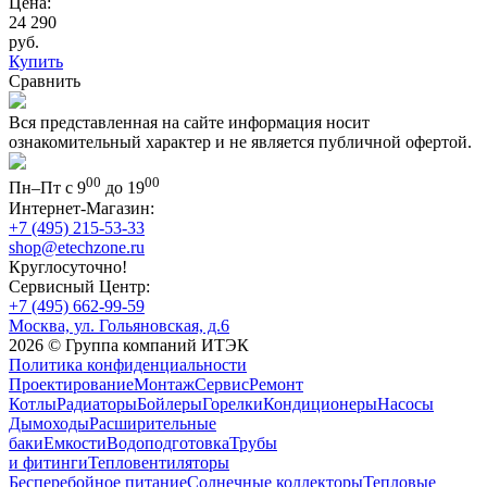
Цена:
24 290
руб.
Купить
Сравнить
Вся представленная на сайте информация носит
ознакомительный характер и не является публичной офертой.
00
00
Пн–Пт с 9
до 19
Интернет-Магазин:
+7 (495) 215-53-33
shop@etechzone.ru
Круглосуточно!
Сервисный Центр:
+7 (495) 662-99-59
Москва, ул. Гольяновская, д.6
2026 © Группа компаний ИТЭК
Политика конфиденциальности
Проектирование
Монтаж
Сервис
Ремонт
Котлы
Радиаторы
Бойлеры
Горелки
Кондиционеры
Насосы
Дымоходы
Расширительные
баки
Емкости
Водоподготовка
Трубы
и фитинги
Тепловентиляторы
Бесперебойное питание
Солнечные коллекторы
Тепловые