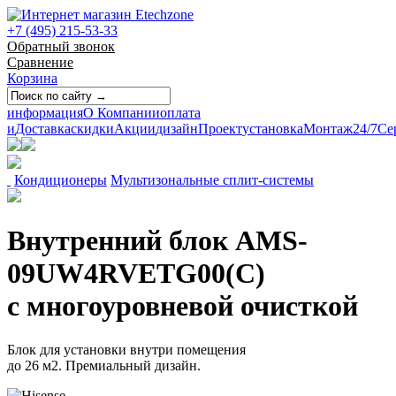
+7 (495) 215-53-33
Обратный звонок
Сравнение
Корзина
информация
О Компании
оплата
и
Доставка
скидки
Акции
дизайн
Проект
установка
Монтаж
24/7
Се
Кондиционеры
Мультизональные сплит-системы
Внутренний блок AMS-
09UW4RVETG00(С)
с многоуровневой очисткой
Блок для установки внутри помещения
до 26 м2.
Премиальный дизайн.